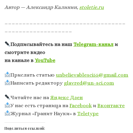
Автор — Александр Калинин,
stoletie.ru
__________________________________
___________________
Подписывайтесь на наш
Telegram-канал
и
смотрите видео
на канале в
YouTube
Прислать статью
unbelievablesci55@gmail.com
Написать редактору
glavred@un-sci.com
Читайте нас на
Яндекс Дзен
У нас есть страница на
Facebook
и
Вконтакте
Журнал «Гранит Науки» в
Тeletype
Поделиться ссылкой: