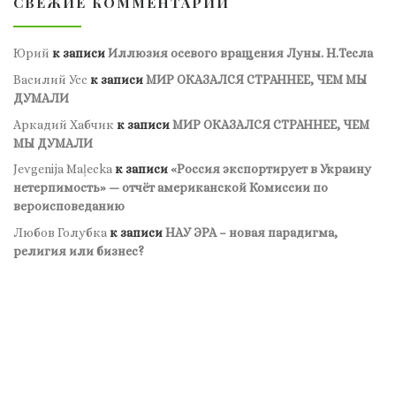
СВЕЖИЕ КОММЕНТАРИИ
Юрий
к записи
Иллюзия осевого вращения Луны. Н.Тесла
Василий Усс
к записи
МИР ОКАЗАЛСЯ СТРАННЕЕ, ЧЕМ МЫ
ДУМАЛИ
Аркадий Хабчик
к записи
МИР ОКАЗАЛСЯ СТРАННЕЕ, ЧЕМ
МЫ ДУМАЛИ
Jevgenija Maļecka
к записи
«Россия экспортирует в Украину
нетерпимость» — отчёт американской Комиссии по
вероисповеданию
Любов Голубка
к записи
НАУ ЭРА – новая парадигма,
религия или бизнес?