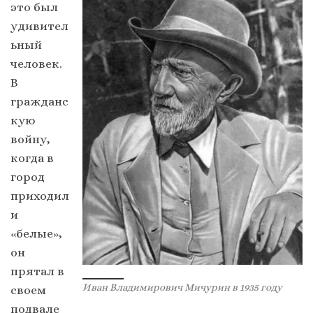
это был
удивител
ьный
человек.
В
гражданс
кую
войну,
когда в
город
приходил
и
«белые»,
он
прятал в
Иван Владимирович Мичурин в 1935 году
своем
подвале