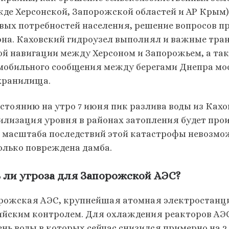
жде Херсонской, Запорожской областей и АР Крым)
вых потребностей населения, решение вопросов 
она. Каховский гидроузел выполнял и важные тра
ой навигации между Херсоном и Запорожьем, а та
мобильного сообщения между берегами Днепра мо
хранилища.
остоянию на утро 7 июня пик разлива воды из Ках
илизация уровня в районах затопления будет прои
о масштаба последствий этой катастрофы невозмож
олько повреждена дамба.
 ли угроза для Запорожской АЭС?
рожская АЭС, крупнейшая атомная электростанция
ийским контролем. Для охлаждения реакторов АЭ
ень воды в которых сейчас снизился примерно на 2,