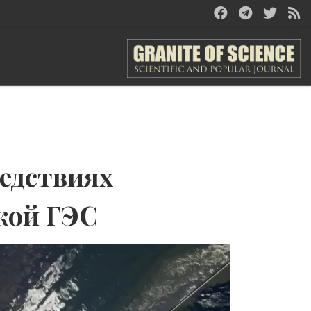
ледствиях
кой ГЭС