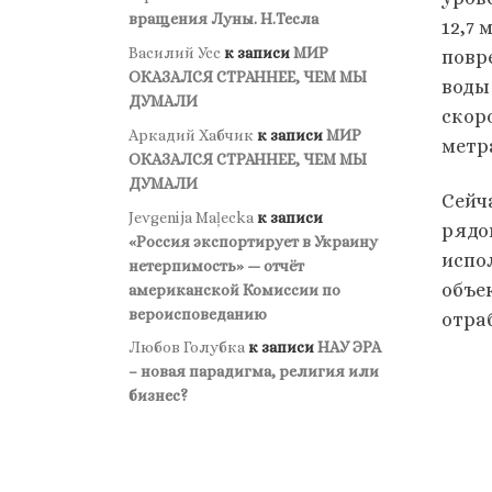
вращения Луны. Н.Тесла
12,7
Василий Усс
к записи
МИР
повр
ОКАЗАЛСЯ СТРАННЕЕ, ЧЕМ МЫ
воды
ДУМАЛИ
скоро
Аркадий Хабчик
к записи
МИР
метр
ОКАЗАЛСЯ СТРАННЕЕ, ЧЕМ МЫ
ДУМАЛИ
Сейч
Jevgenija Maļecka
к записи
рядо
«Россия экспортирует в Украину
испо
нетерпимость» — отчёт
объе
американской Комиссии по
вероисповеданию
отра
Любов Голубка
к записи
НАУ ЭРА
– новая парадигма, религия или
бизнес?