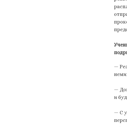
расп
отпр
прок
пред
Учен
подр
— Ре
неми
— До
и бу
— С 
перс