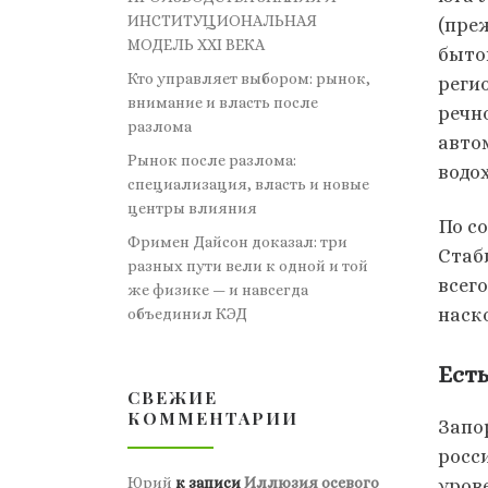
ИНСТИТУЦИОНАЛЬНАЯ
(пре
МОДЕЛЬ XXI ВЕКА
быто
Кто управляет выбором: рынок,
реги
внимание и власть после
речн
разлома
авто
Рынок после разлома:
водо
специализация, власть и новые
центры влияния
По с
Фримен Дайсон доказал: три
Стаб
разных пути вели к одной и той
всег
же физике — и навсегда
наск
объединил КЭД
Есть
СВЕЖИЕ
КОММЕНТАРИИ
Запо
росс
Юрий
к записи
Иллюзия осевого
уров