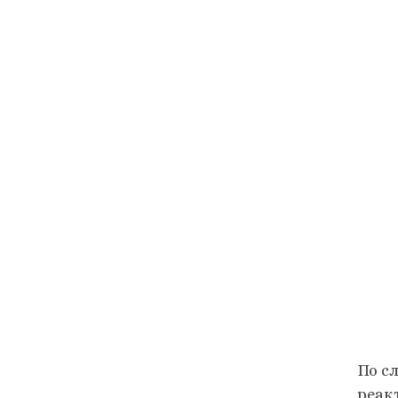
По с
реак