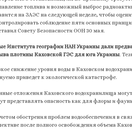
лавление топлива и возможный выброс радиоактив
авится на ЗАЭС на следующей неделе, чтобы оцени
онтролировать соблюдение пяти основных принци
ставил Совету Безопасности ООН 30 мая.
ые Института географии НАН Украины дали предв
ыва плотины Каховской ГЭС для юга Украины
. Те
зкое снижение уровня воды в Каховском водохран
нуемо приведет к экологической катастрофе.
нные отложения Каховского водохранилища могут
дут представлять опасность как для флоры и фауны
учетом обострения проблем водообеспечения в связ
пективе после полного освобождения объема Кахо