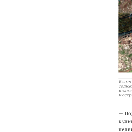
В 2018
сельхо
являл
и остр
— По
куль
недв