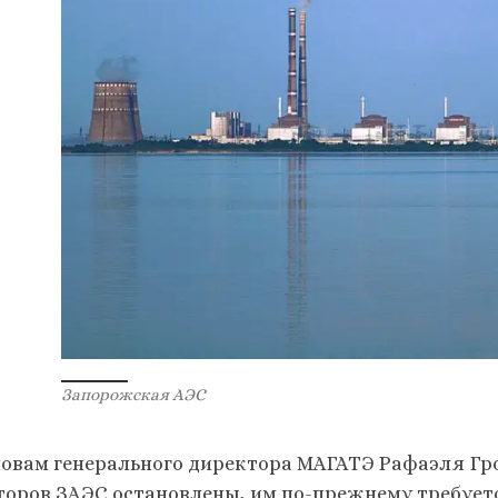
Запорожская АЭС
ловам генерального директора МАГАТЭ Рафаэля Грос
торов ЗАЭС остановлены, им по-прежнему требует