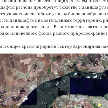
за возникновения на его площадях пустынных земе
шафты региона приобретут сходство с ландшафтам
ует указать масштабные угрозы биоразнообразию 
ости ландшафтов на затопленных территориях, ри
одно-заповедного фонда. В зону влияния затоплен
одно-заповедного фонда разного природоохранного
настоящее время аграрный сектор Херсонщины нах