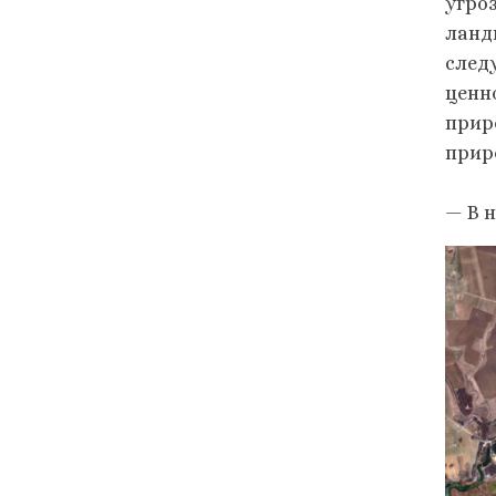
угро
ланд
след
ценн
прир
прир
— В 