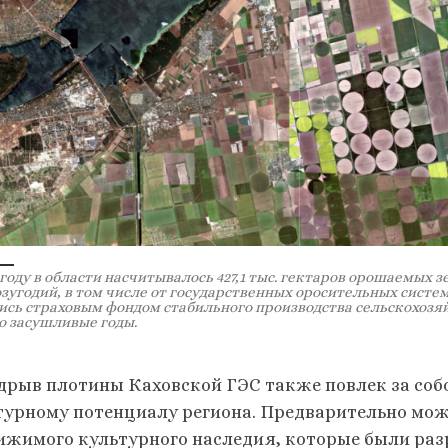
 году в области насчитывалось 427,1 тыс. гектаров орошаемых 
зугодий, в том числе от государственных оросительных систем 
ись страховым фондом стабильного производства сельскохозя
о засушливые годы.
дрыв плотины Каховской ГЭС также повлек за соб
турному потенциалу региона. Предварительно мо
ижимого культурного наследия, которые были ра