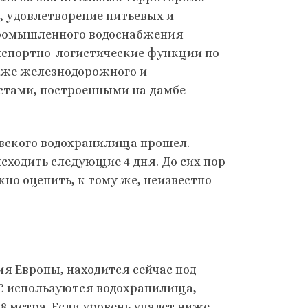
, удовлетворение питьевых и
промышленного водоснабжения
нспортно-логистические функции по
кже железнодорожного и
стами, построенными на дамбе
овского водохранилища прошел.
сходить следующие 4 дня. До сих пор
но оценить, к тому же, неизвестно
 Европы, находится сейчас под
С используются водохранилища,
8 метра. Если уровень упадет ниже