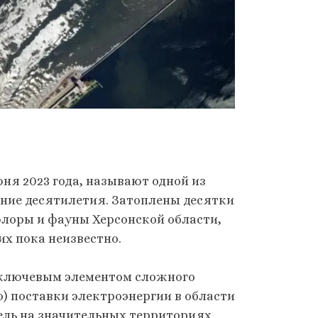
я 2023 года, называют одной из
дние десятилетия. Затоплены десятки
флоры и фауны Херсонской области,
х пока неизвестно.
в ключевым элементом сложного
о) поставки электроэнергии в области
ель на значительных территориях