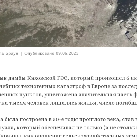
га Браун
|
Опубликовано
09.06.2023
ыв дамбы Каховской ГЭС, который произошел 6 июн
нейших техногенных катастроф в Европе за после
ленных пунктов, уничтожена значительная часть 
тки тысяч человек лишились жилья, число погибши
а была построена в 50-е годы прошлого века, ста
оузла, который обеспечивал не только (и не стольк
Украины, как орошение сельскохозяйственных зем