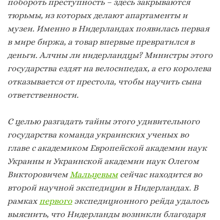
побороть преступность – здесь закрываются
тюрьмы, из которых делают апартаменты и
музеи. Именно в Нидерлан­дах появилась первая
в мире биржа, а товар впервые превратился в
деньги. Алчны ли нидерландцы? Министры этого
государства ездят на велосипедах, а его королева
отказывается от престола, чтобы научить сына
ответственности.
С целью разгадать тайны этого удивительного
государства команда украинских ученых во
главе с академиком Европейской академии наук
Украины и Украинской академии наук Олегом
Викторовичем
Мальцевым
сейчас находится во
второй научной экспедиции в Нидерландах. В
рамках
первого
экспедиционного рейда
удалось
выяснить, что Нидерланды возникли благодаря