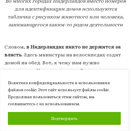
Во многих городах Нидерландов вместо номеров
для идентификации домов используются
табличка с рисунком животного или человека,
занимающегося каким-то родом деятельности
Словом,
в Нидерландах никто не держится за
власть.
Здесь министры на велосипедах ездят
домой на обед. Вот, к чему нам нужно
стремиться. К позиции стран Бенилюкса
(Бельгия, Нидерланды и Люксембург). Но
Политика конфиденциальности и использования
Бельгия, например, все же не так
файлов сookie: Этот сайт использует файлы cookie.
притягательна как Нидерланды. Причем, эта
Продолжая пользоваться этим сайтом, вы
страна не сразу раскрывается перед
соглашаетесь с их использованием.
человеком, но ты постепенно начинаешь
ПОДПИСАТЬСЯ
отмечать ее преимущества в мелочах. Многие
Подтвердить
продукты тут лучше, чем во всех странах