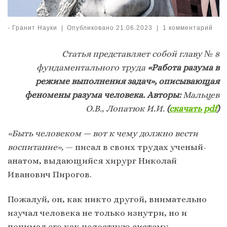
-
Гранит Науки
|
Опубликовано
21.06.2023
|
1 комментарий
Статья представляет собой главу № 8
фундаментального труда
«Работа разума в
режиме выполнения задач», описывающая
феномены разума человека. Авторы:
Мальцев
О.В., Лопатюк И.И.
(
скачать
pdf
)
«Быть человеком — вот к чему должно вести
воспитание»,
— писал в своих трудах ученый-
анатом, выдающийся хирург Николай
Иванович Пирогов.
Пожалуй, он, как никто другой, внимательно
изучал человека не только изнутри, но и
понимал его как целостную систему.