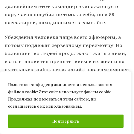
дальнейшем этот командир экипажа спустя
пару часов погубил не только себя, но и 88
пассажиров, находившихся в самолёте.
Убеждения человека чаще всего эфемерны, а
потому подлежат серьезному пересмотру. Но
большинство людей продолжают жить с ними,
и это становится препятствием в их жизни на
пути каких-либо достижений. Пока сам человек
не поймет, что его убеждения нуждаются в
Политика конфиденциальности и использования
серьёзной инвентаризации, он никогда не
файлов сookie: Этот сайт использует файлы cookie.
научится что-то концептуализировать.
Продолжая пользоваться этим сайтом, вы
Особенно ужасающими в своей
соглашаетесь с их использованием.
неэффективности и абсурдности являются
личные убеждения, связанные с отношением
ПОДПИСАТЬСЯ
Подтвердить
полов в семье и близкими людьми. В их основе
чаще всего калька убеждений родителей,