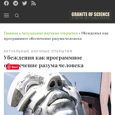
Перейти к содержимому
Search
Меню
Главная
»
Актуальные научные открытия
»
Убеждения как
программное обеспечение разума человека
АКТУАЛЬНЫЕ НАУЧНЫЕ ОТКРЫТИЯ
Убеждения как программное
обеспечение разума человека
Save