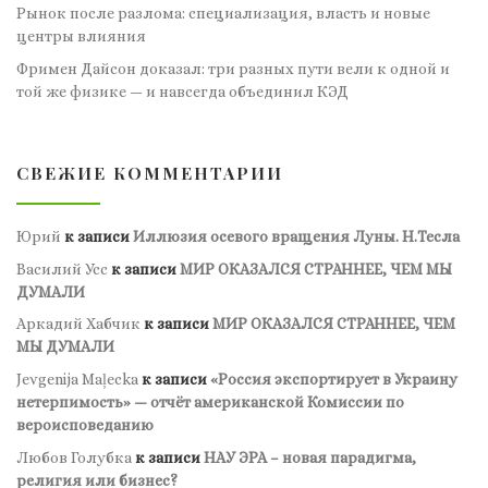
Рынок после разлома: специализация, власть и новые
центры влияния
Фримен Дайсон доказал: три разных пути вели к одной и
той же физике — и навсегда объединил КЭД
СВЕЖИЕ КОММЕНТАРИИ
Юрий
к записи
Иллюзия осевого вращения Луны. Н.Тесла
Василий Усс
к записи
МИР ОКАЗАЛСЯ СТРАННЕЕ, ЧЕМ МЫ
ДУМАЛИ
Аркадий Хабчик
к записи
МИР ОКАЗАЛСЯ СТРАННЕЕ, ЧЕМ
МЫ ДУМАЛИ
Jevgenija Maļecka
к записи
«Россия экспортирует в Украину
нетерпимость» — отчёт американской Комиссии по
вероисповеданию
Любов Голубка
к записи
НАУ ЭРА – новая парадигма,
религия или бизнес?