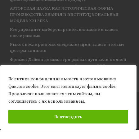
АВТОРСКАЯ НАУКА КАК ИСТОРИЧЕСКАЯ ФОРМА
ПРОИЗВОДСТВА ЗНАНИЯ И ИНСТИТУЦИОНАЛЬНАЯ
МОДЕЛЬ XXI ВЕКА
Кто управляет выбором: рынок, внимание и власть
после разлома
Рынок после разлома: специализация, власть и новые
центры влияния
Фримен Дайсон доказал: три разных пути вели к одной
и той же физике — и навсегда объединил КЭД
Политика конфиденциальности и использования
файлов сookie: Этот сайт использует файлы cookie.
Продолжая пользоваться этим сайтом, вы
соглашаетесь с их использованием.
© 2026
Granite of science
– Все права защищены
ПОДПИСАТЬСЯ
Подтвердить