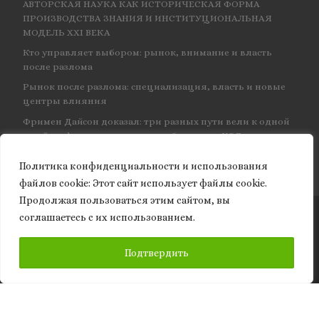
АВТОРСКАЯ НАУКА КАК ИСТОРИЧЕСКАЯ ФОРМА
ПРОИЗВОДСТВА ЗНАНИЯ И ИНСТИТУЦИОНАЛЬНАЯ
МОДЕЛЬ XXI ВЕКА
Кто управляет выбором: рынок, внимание и власть
после разлома
Рынок после разлома: специализация, власть и новые
центры влияния
Фримен Дайсон доказал: три разных пути вели к одной
и той же физике — и навсегда объединил КЭД
Политика конфиденциальности и использования
файлов сookie: Этот сайт использует файлы cookie.
Продолжая пользоваться этим сайтом, вы
соглашаетесь с их использованием.
© 2026
Granite of science
– Все права защищены
ПОДПИСАТЬСЯ
Подтвердить