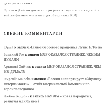
центры влияния
Фримен Дайсон доказал: три разных пути вели к одной и
той же физике — и навсегда объединил КЭД
СВЕЖИЕ КОММЕНТАРИИ
Юрий
к записи
Иллюзия осевого вращения Луны. Н.Тесла
Василий Усс
к записи
МИР ОКАЗАЛСЯ СТРАННЕЕ, ЧЕМ МЫ
ДУМАЛИ
Аркадий Хабчик
к записи
МИР ОКАЗАЛСЯ СТРАННЕЕ, ЧЕМ
МЫ ДУМАЛИ
Jevgenija Maļecka
к записи
«Россия экспортирует в Украину
нетерпимость» — отчёт американской Комиссии по
вероисповеданию
Любов Голубка
к записи
НАУ ЭРА – новая парадигма,
религия или бизнес?