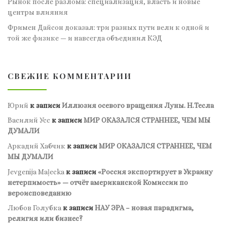
Рынок после разлома: специализация, власть и новые
центры влияния
Фримен Дайсон доказал: три разных пути вели к одной и
той же физике — и навсегда объединил КЭД
СВЕЖИЕ КОММЕНТАРИИ
Юрий
к записи
Иллюзия осевого вращения Луны. Н.Тесла
Василий Усс
к записи
МИР ОКАЗАЛСЯ СТРАННЕЕ, ЧЕМ МЫ
ДУМАЛИ
Аркадий Хабчик
к записи
МИР ОКАЗАЛСЯ СТРАННЕЕ, ЧЕМ
МЫ ДУМАЛИ
Jevgenija Maļecka
к записи
«Россия экспортирует в Украину
нетерпимость» — отчёт американской Комиссии по
вероисповеданию
Любов Голубка
к записи
НАУ ЭРА – новая парадигма,
религия или бизнес?