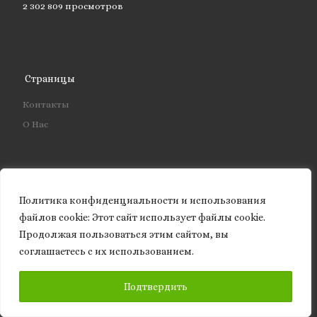
2 302 809 просмотров
Страницы
Контакты
О Нас
Свежие записи
Политика конфиденциальности и использования
файлов сookie: Этот сайт использует файлы cookie.
ЧЕЛОВЕК У РУБИЛЬНИКА. Техноутопия Илона Маска и
Продолжая пользоваться этим сайтом, вы
цена перехода в машинное будущее
соглашаетесь с их использованием.
АВТОРСКАЯ НАУКА КАК ИСТОРИЧЕСКАЯ ФОРМА
ПРОИЗВОДСТВА ЗНАНИЯ И ИНСТИТУЦИОНАЛЬНАЯ
ПОДПИСАТЬСЯ
МОДЕЛЬ XXI ВЕКА
Подтвердить
Кто управляет выбором: рынок, внимание и власть