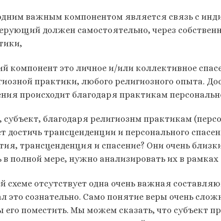
одним важным компонентом является связь с инди
верующий должен самостоятельно, через собствен
тики,
ий компонент это личное и/или коллективное спас
гиозной практики, любого религиозного опыта. До
ения происходит благодаря практикам персональн
, субъект, благодаря религиознм практикам (пер
т достичь трансценденции и персонального спасен
тия, трансценденция и спасение? Они очень близки
ь в полной мере, нужно анализировать их в рамка
ей схеме отсутствует одна очень важная составляю
ал это сознательно. Само понятие веры очень сложн
ы его поместить. Мы можем сказать, что субъект 