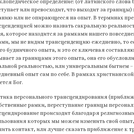
лопедическое определение: (от латинского слова tr
ступает или превосходит, что выходит за границы)
анию или не опирающееся на опыт. В терминах пр
сценденцией можно назвать сакральную реальност
я, которое находится за рамками нашего повседне
ами, мы не видим трансценденцию ежедневно, то ес
го будничного опыта, и это ее ключевая составляю
ывает за границами этого опыта, она его обусловл
альной реальностью, или универсальным бытием – 
едневный опыт сам по себе. В рамках христианско
ется Бог.
тика персонального трансцендирования (приближе
обственные рамки, переступание границы персонал
сцендирование происходит благодаря религиозным
льзования которых мы можем изменить свой опыт, 
чить контакт, или лучше сказать приближение к т