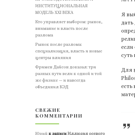
ИНСТИТУЦИОНАЛЬНАЯ
МОДЕЛЬ XXI ВЕКА
Я вы
Кто управляет выбором: рынок,
дать
внимание и власть после
опре
разлома
рели
Рынок после разлома:
если
специализация, власть и новые
суть
центры влияния
Фримен Дайсон доказал: три
Для 
разных пути вели к одной и той
Philo
же физике — и навсегда
есть
объединил КЭД
мате
СВЕЖИЕ
КОММЕНТАРИИ
Юрий
к записи
Иллюзия осевого