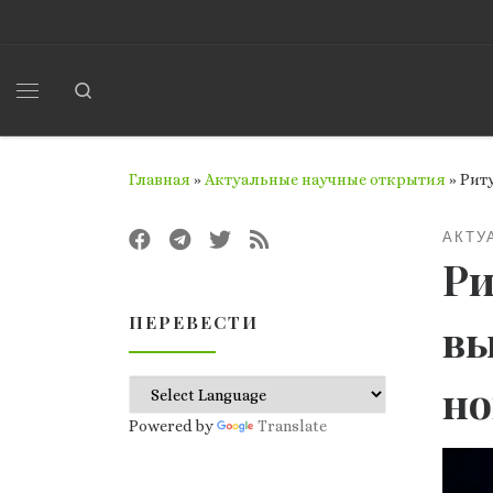
Перейти к содержимому
Search
Меню
Главная
»
Актуальные научные открытия
»
Риту
АКТУ
Ри
ПЕРЕВЕСТИ
вы
но
Powered by
Translate