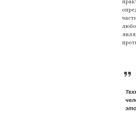
прак
опре
част
любо
явля
прот
Тех
чел
это