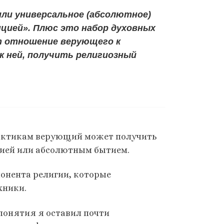
или универсальное (абсолютное)
цией». Плюс это набор духовных
т отношение верующего к
к ней, получить религиозный
практикам верующий может получить
цией или абсолютным бытием.
понента религии, которые
хники.
понятия я оставил почти