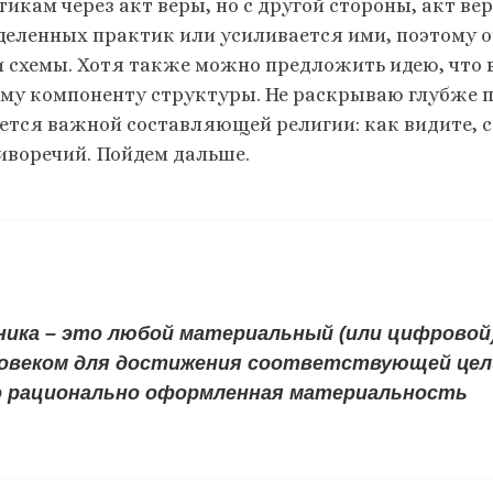
тикам через акт веры, но с другой стороны, акт ве
деленных практик или усиливается ими, поэтому ор
и схемы. Хотя также можно предложить идею, что в
му компоненту структуры. Не раскрываю глубже п
ется важной составляющей религии: как видите, с
иворечий. Пойдем дальше.
ника – это любой материальный (или цифровой
овеком для достижения соответствующей цели.
 рационально оформленная материальность