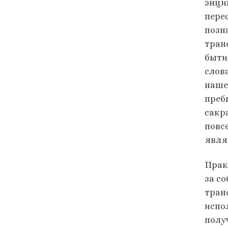
энцик
пере
позн
тран
быти
слов
наше
преб
сакр
повс
явля
Прак
за с
тран
испо
полу