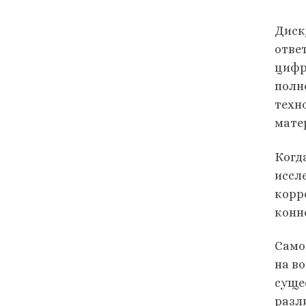
Диск
отве
цифр
полн
техн
мате
Когд
иссл
корр
конн
Само
на во
суще
разл