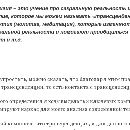
игия – это учение про сакральную реальность 
ие, которое мы можем называть «трансценден
ктик (молитва, медитация), которые изменяю
ральной реальности и помогают приобщиться 
т и т.д.
 упростить, можно сказать, что благодаря этим 
 трансценденции, то есть контакта с трансценден
того определения я хочу выделить 3 ключевых ком
мируют каркас для моего анализа современной те
ый компонент это трансценденция, и для данного 