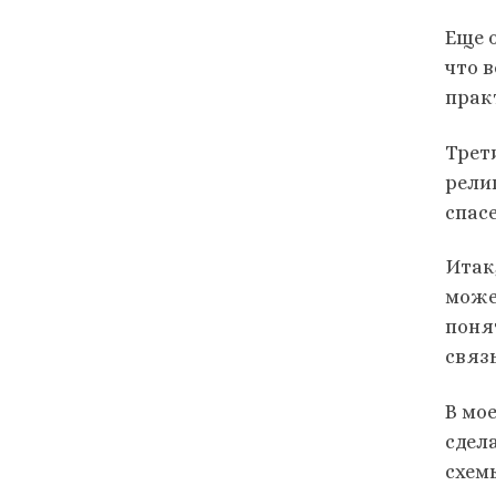
Еще 
что 
прак
Трет
рели
спас
Итак
може
поня
связ
В мо
сдел
схем