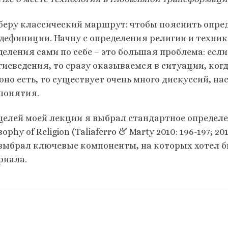
беру классический маршрут: чтобы пояснить опре
 дефиниции. Начну с определения религии и техники
деления сами по себе – это большая проблема: ес
гиеведения, то сразу оказываемся в ситуации, когд
 оно есть, то существует очень много дискуссий, н
 понятия.
целей моей лекции я выбрал стандартное определени
sophy of Religion (Taliaferro & Marty 2010: 196-197; 2
 выбрал ключевые компоненты, на которых хотел б
риала.