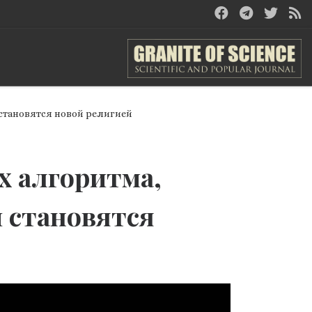
 становятся новой религией
ox алгоритма,
и становятся