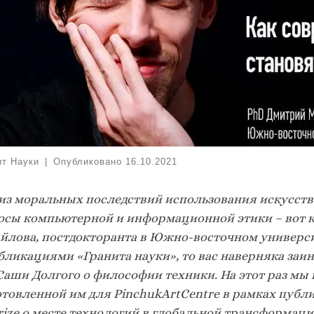
ит Науки
|
Опубликовано
16.10.2021
из моральных последствий использования искусств
осы компьютерной и информационной этики – вот 
йлова, постдокторанта в Южно-восточном университ
убликациями «Гранита науки», то вас наверняка заи
Саши Долгого о философии техники. На этот раз мы
отовленной им для PinchukArtCentre в рамках публ
rize о месте технологий в глобальной трансформаци