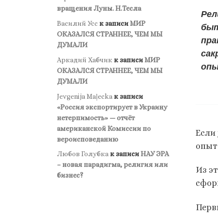
вращения Луны. Н.Тесла
Рел
Василий Усс
к записи
МИР
быт
ОКАЗАЛСЯ СТРАННЕЕ, ЧЕМ МЫ
пра
ДУМАЛИ
сак
Аркадий Хабчик
к записи
МИР
опы
ОКАЗАЛСЯ СТРАННЕЕ, ЧЕМ МЫ
ДУМАЛИ
Jevgenija Maļecka
к записи
«Россия экспортирует в Украину
нетерпимость» — отчёт
американской Комиссии по
Если
вероисповеданию
опыт
Любов Голубка
к записи
НАУ ЭРА
– новая парадигма, религия или
Из э
бизнес?
сфор
Перв