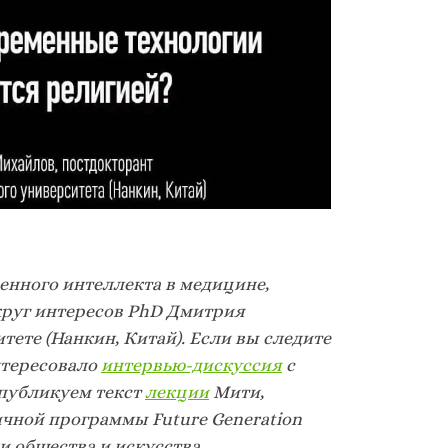
енного интеллекта в медицине,
круг интересов PhD Дмитрия
ете (Нанкин, Китай). Если вы следите
нтересовало
интервью-дискуссия
с
 публикуем текст
лекции
Мити,
ичной программы Future Generation
и общества и искусства.