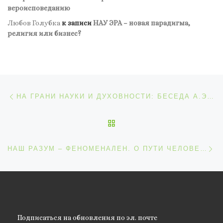
вероисповеданию
Любов Голубка
к записи
НАУ ЭРА – новая парадигма,
религия или бизнес?
Навигация по записям
Предыдущая запись
НА ГРАНИ НАУКИ И ДУХОВНОСТИ: БЕСЕДА А.ЭЙНШТЕЙНА С Р.ТАГОРОМ
ОБРАТНО К СПИСКУ ЗАП
С
НАШ РАЗУМ – ФЕНОМЕНАЛЕН. О ПУТИ ЧЕЛОВЕКА, КОТОРЫЙ «ОТСТРЕЛИВАЕТСЯ» К СОСТОЯНИЮ «ОХОТНИКА». БЕСЕДА О ДОСЕЛЕ НЕПОСТИЖИМОМ ФЕНОМЕНЕ С ПРОФ. В.Е. ЛУНЁВЫМ
Подписаться на обновления по эл. почте