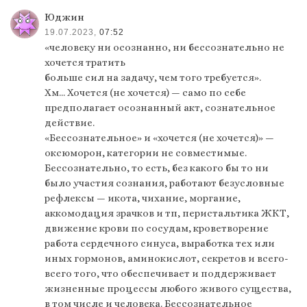
Юджин
19.07.2023,
07:52
«человеку ни осознанно, ни бессознательно не
хочется тратить
больше сил на задачу, чем того требуется».
Хм… Хочется (не хочется) — само по себе
предполагает осознанный акт, сознательное
действие.
«Бессознательное» и «хочется (не хочется)» —
оксюморон, категории не совместимые.
Бессознательно, то есть, без какого бы то ни
было участия сознания, работают безусловные
рефлексы — икота, чихание, моргание,
аккомодация зрачков и тп, перистальтика ЖКТ,
движение крови по сосудам, кроветворение
работа сердечного синуса, выработка тех или
иных гормонов, аминокислот, секретов и всего-
всего того, что обеспечивает и поддерживает
жизненные процессы любого живого существа,
в том числе и человека. Бессознательное