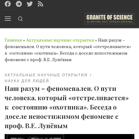
Перейти к содержимому
Search
Меню
Главная
»
Актуальные научные открытия
»
Наш разум –
феноменален. О пути человека, который «отстреливается»
к состоянию «охотника». Беседа о доселе непостижимом
феномене с проф. В.Е. Лунёвым
АКТУАЛЬНЫЕ НАУЧНЫЕ ОТКРЫТИЯ
НАУКА ДЛЯ ЛЮДЕЙ
Наш разум – феноменален. О пути
человека, который «отстреливается»
к состоянию «охотника». Беседа о
доселе непостижимом феномене с
проф. В.Е. Лунёвым