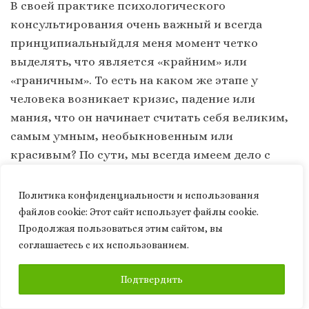
В своей практике психологического
консультирования очень важный и всегда
принципиальныйдля меня момент четко
выделять, что является «крайним» или
«граничным». То есть на каком же этапе у
человека возникает кризис, падение или
мания, что он начинает считать себя великим,
самым умным, необыкновенным или
красивым? По сути, мы всегда имеем дело с
этимпоследним отпечатком случившегося, и
последствием неправильного
Политика конфиденциальности и использования
интерпретирования. Человек в основном не
файлов сookie: Этот сайт использует файлы cookie.
является когнитивным существом, которое
Продолжая пользоваться этим сайтом, вы
соглашаетесь с их использованием.
ориентируется исключительно на правильную
оценку объекта и выбор поведения по
ПОДПИСАТЬСЯ
Подтвердить
отношению к нему. Человека всегда мучает не
столько правильность принятого решения,