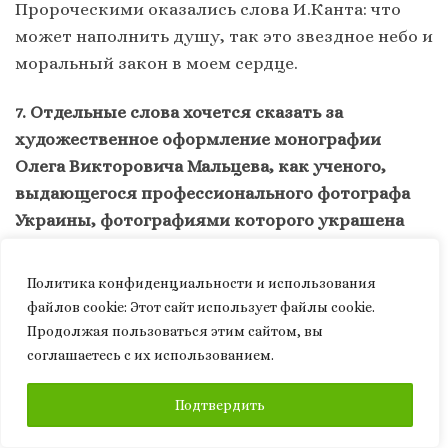
Пророческими оказались слова И.Канта: что
может наполнить душу, так это звездное небо и
моральный закон в моем сердце.
7. Отдельные слова хочется сказать за
художественное оформление монографии
Олега Викторовича Мальцева, как ученого,
выдающегося профессионального фотографа
Украины, фотографиями которого украшена
монография.
Научная деятельность ученого-
прикладника очень тесно связана с
Политика конфиденциальности и использования
фотографией, потому что его новые
файлов сookie: Этот сайт использует файлы cookie.
исследования требуют неоспоримых
Продолжая пользоваться этим сайтом, вы
доказательств, а в исследованиях
соглашаетесь с их использованием.
Экспедиционного Корпуса, основными
ПОДПИСАТЬСЯ
Подтвердить
доказательствами служили именно
фотографии, сделанные в разных уголках мира.