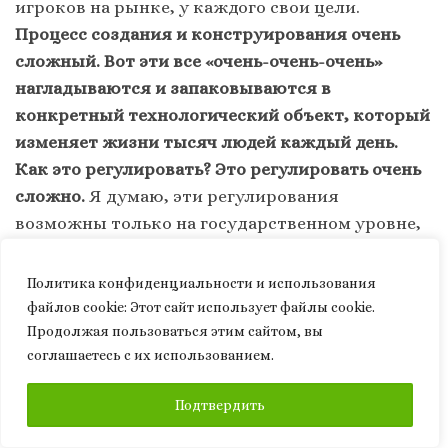
игроков на рынке, у каждого свои цели.
Процесс создания и конструирования очень
сложный. Вот эти все «очень-очень-очень»
нагладываются и запаковываются в
конкретный технологический объект, который
изменяет жизни тысяч людей каждый день.
Как это регулировать? Это регулировать очень
сложно.
Я думаю, эти регулирования
возможны только на государственном уровне,
но и он может, я думаю, контролировать
только определенный процент этого процесса.
Политика конфиденциальности и использования
А что происходит в серой зоне? Хотя самый
файлов сookie: Этот сайт использует файлы cookie.
главный вопрос – могут ли вообше эти объекты
Продолжая пользоваться этим сайтом, вы
соглашаетесь с их использованием.
существовать без серой зоны? Я сомневаюсь,
если честно. Процесс современного
ПОДПИСАТЬСЯ
Подтвердить
программирования вообще делокализирован:
человек может находиться в любой точке мира