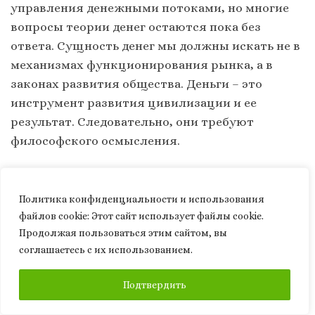
управления денежными потоками, но многие
вопросы теории денег остаются пока без
ответа. Сущность денег мы должны искать не в
механизмах функционирования рынка, а в
законах развития общества. Деньги – это
инструмент развития цивилизации и ее
результат. Следовательно, они требуют
философского осмысления.
Поэтому философия денег как научная
дисциплина является способом познания
Политика конфиденциальности и использования
объективной необходимости и
файлов сookie: Этот сайт использует файлы cookie.
закономерностей развития денег как
Продолжая пользоваться этим сайтом, вы
соглашаетесь с их использованием.
общественного явления, который позволяет
выявить их влияние на «мир вещей», «мир
ПОДПИСАТЬСЯ
Подтвердить
людей» и «мир отдельной личности».