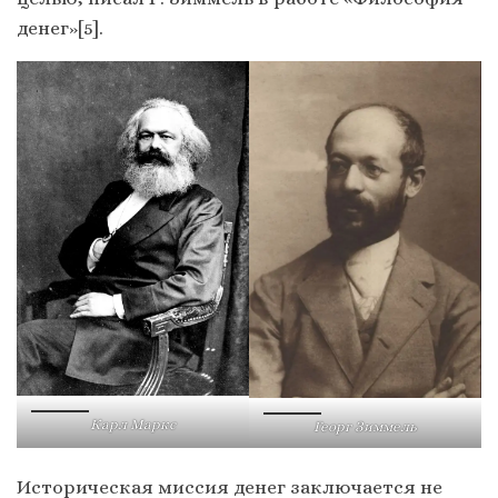
денег»[5].
Карл Маркс
Георг Зиммель
Историческая миссия денег заключается не