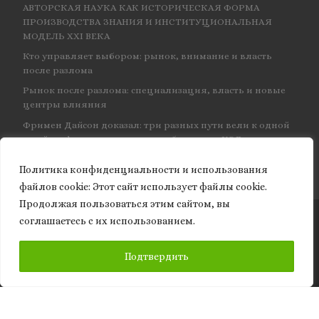
АВТОРСКАЯ НАУКА КАК ИСТОРИЧЕСКАЯ ФОРМА
ПРОИЗВОДСТВА ЗНАНИЯ И ИНСТИТУЦИОНАЛЬНАЯ
МОДЕЛЬ XXI ВЕКА
Кто управляет выбором: рынок, внимание и власть
после разлома
Рынок после разлома: специализация, власть и новые
центры влияния
Фримен Дайсон доказал: три разных пути вели к одной
и той же физике — и навсегда объединил КЭД
Политика конфиденциальности и использования
файлов сookie: Этот сайт использует файлы cookie.
Продолжая пользоваться этим сайтом, вы
соглашаетесь с их использованием.
© 2026
Granite of science
– Все права защищены
ПОДПИСАТЬСЯ
Подтвердить