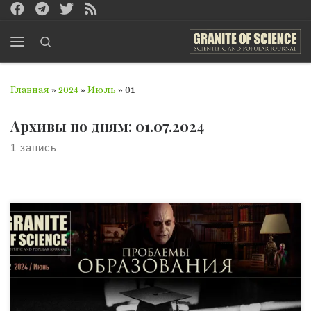
Перейти к содержимому
Search
Меню
Главная
»
2024
»
Июль
»
01
Архивы по дням:
01.07.2024
1 запись
Крах образования — это крах нации Именно поэтому
новый выпуск нашего журнала мы посвятили
проблемам современного образования. Сегодня кризис
образования переживают многие страны, но для
Украины это особенно важно в нынешнее время. Во-