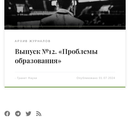
первых, война. Во-вторых, очередные реформы,
которые, увы, не вызывают у многих доверия, и по
вполне объективным причинам. Часть […]
АРХИВ ЖУРНАЛОВ
Выпуск №12. «Проблемы
образования»
-
Гранит Науки
Опубликовано
01.07.2024