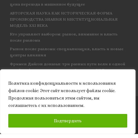
цена перехода в машинное будущее
АВТОРСКАЯ НАУКА КАК ИСТОРИЧЕСКАЯ ФОРМА
ПРОИЗВОДСТВА ЗНАНИЯ И ИНСТИТУЦИОНАЛЬНАЯ
МОДЕЛЬ XXI ВЕКА
Кто управляет выбором: рынок, внимание и власть
после разлома
Рынок после разлома: специализация, власть и новые
центры влияния
Фримен Дайсон доказал: три разных пути вели к одной
и той же физике — и навсегда объединил КЭД
Политика конфиденциальности и использования
файлов сookie: Этот сайт использует файлы cookie.
Продолжая пользоваться этим сайтом, вы
соглашаетесь с их использованием.
© 2026
Granite of science
– Все права защищены
ПОДПИСАТЬСЯ
Подтвердить