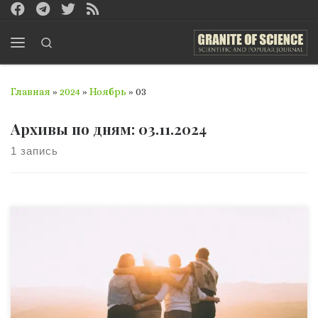
Перейти к содержимому
Search
Меню
Главная
»
2024
»
Ноябрь
»
03
Архивы по дням:
03.11.2024
1 запись
Эмоции – это наш способ откликаться на события,
отражая чувства радости, грусти, любви или страха. Но
среди известных эмоций есть одна, которая скрыта в
глубине наших сердец и возникает в особенные
моменты, когда мы чувствуем внезапную близость,