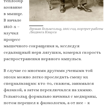
теплообр
азование
в мышце.
В начале
1850-х –
Герман Гельмгольц, 1881 год, портрет работы
Людвига Кнауса
изучил
процесс
мышечного сокращения и, исследуя
седалищный нерв лягушки, измерил скорость
распространения нервного импульса.
В случае со многими другими учеными той
эпохи можно легко проследить смену их
специализации: кто-то, скажем, занимался
физикой, а затем переключился на химию.
Гельмгольц формально начинал с медицины,
потом перешел к физиологии, а от нее – к