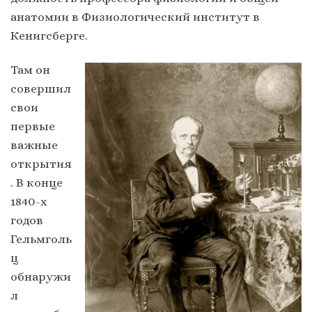
анатомии в Физиологический институт в
Кенигсберге.
Там он
совершил
свои
первые
важные
открытия
. В конце
1840-х
годов
Гельмголь
ц
обнаружи
л