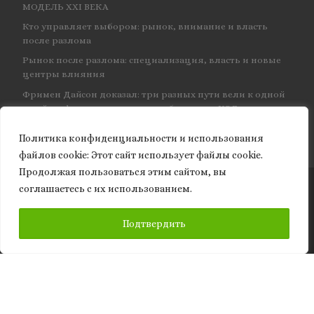
МОДЕЛЬ XXI ВЕКА
Кто управляет выбором: рынок, внимание и власть
после разлома
Рынок после разлома: специализация, власть и новые
центры влияния
Фримен Дайсон доказал: три разных пути вели к одной
и той же физике — и навсегда объединил КЭД
Политика конфиденциальности и использования
файлов сookie: Этот сайт использует файлы cookie.
Продолжая пользоваться этим сайтом, вы
соглашаетесь с их использованием.
© 2026
Granite of science
– Все права защищены
ПОДПИСАТЬСЯ
Подтвердить