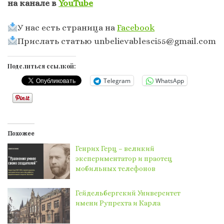
на канале в
YouTube
У нас есть страница на
Facebook
Прислать статью
unbelievablesci55@gmail.com
Поделиться ссылкой:
Telegram
WhatsApp
Похожее
Генрих Герц – великий
экспериментатор и праотец
мобильных телефонов
Гейдельбергский Университет
имени Рупрехта и Карла