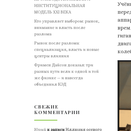
Учён
ИНСТИТУЦИОНАЛЬНАЯ
пере
МОДЕЛЬ XXI ВЕКА
аппа
Кто управляет выбором: рынок,
врем
внимание и власть после
разлома
гига
Рынок после разлома:
двиг
специализация, власть и новые
коле
центры влияния
Фримен Дайсон доказал: три
разных пути вели к одной и той
же физике — и навсегда
объединил КЭД
СВЕЖИЕ
КОММЕНТАРИИ
Юрий
к записи
Иллюзия осевого