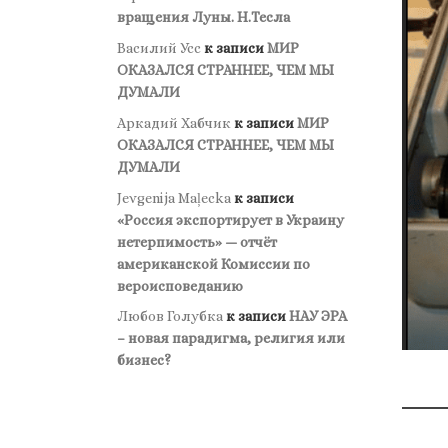
вращения Луны. Н.Тесла
Василий Усс
к записи
МИР
ОКАЗАЛСЯ СТРАННЕЕ, ЧЕМ МЫ
ДУМАЛИ
Аркадий Хабчик
к записи
МИР
ОКАЗАЛСЯ СТРАННЕЕ, ЧЕМ МЫ
ДУМАЛИ
Jevgenija Maļecka
к записи
«Россия экспортирует в Украину
нетерпимость» — отчёт
американской Комиссии по
вероисповеданию
Любов Голубка
к записи
НАУ ЭРА
– новая парадигма, религия или
бизнес?