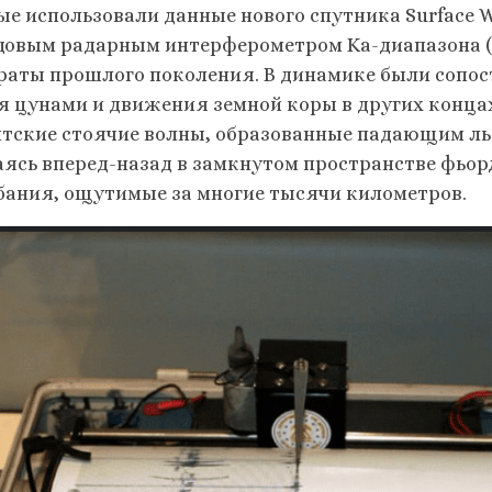
ые использовали данные нового спутника Surface W
довым радарным интерферометром Ka-диапазона (K
раты прошлого поколения. В динамике были сопос
я цунами и движения земной коры в других концах
нтские стоячие волны, образованные падающим льд
аясь вперед-назад в замкнутом пространстве фьор
бания, ощутимые за многие тысячи километров.