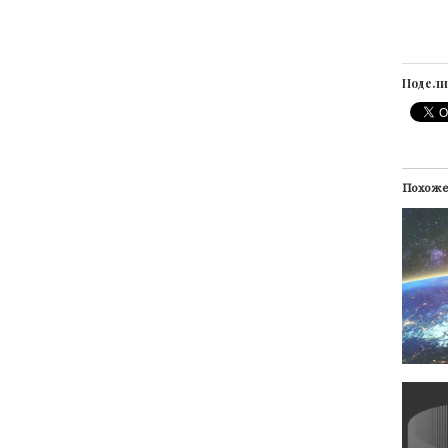
Подели
Похож