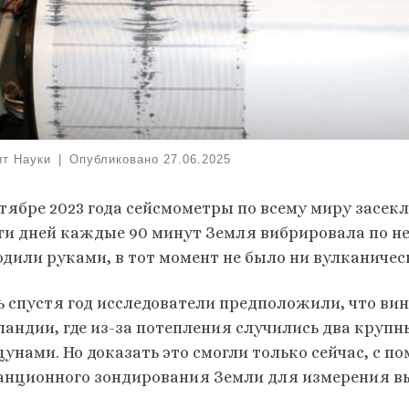
ит Науки
|
Опубликовано
27.06.2025
нтябре 2023 года сейсмометры по всему миру засекл
ти дней каждые 90 минут Земля вибрировала по н
одили руками, в тот момент не было ни вулканичес
 спустя год исследователи предположили, что ви
ландии, где из-за потепления случились два круп
цунами. Но доказать это смогли только сейчас, с
анционного зондирования Земли для измерения вы