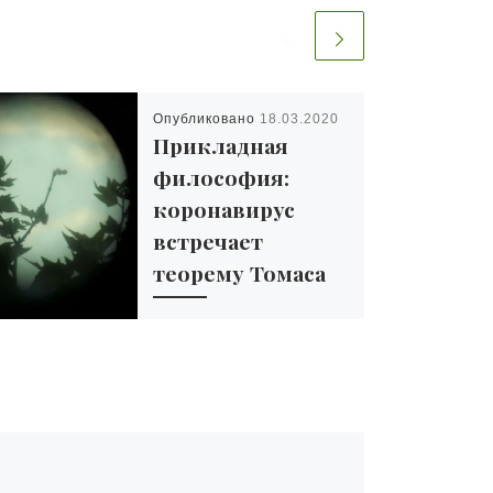
Опубликовано
18.03.2020
Прикладная
философия:
коронавирус
встречает
теорему Томаса
1 комментарий
Это эссе посвящено
практической
применимости
философии. Автор,
вольный философ
Мстислав Орлов,