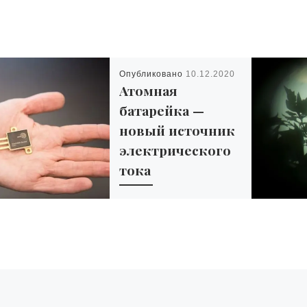
Опубликовано
10.12.2020
Атомная
батарейка —
новый источник
электрического
тока
В 2020 году целый ряд
компаний заявили о
готовности начать
производство атомных
батареек — новых
источников
электрического тока,