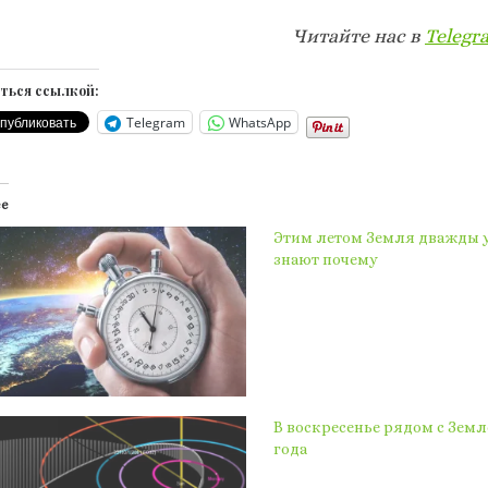
Читайте нас в
Telegr
ться ссылкой:
Telegram
WhatsApp
ее
Этим летом Земля дважды у
знают почему
В воскресенье рядом с Земл
года