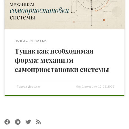
тупик. Когда ни обвинение не может двигаться вперёд,
ни защита не может отступить. Когда система, которая
[…]
НОВОСТИ НАУКИ
Тупик как необходимая
форма: механизм
самоприостановки системы
-
Тереза Дворжак
Опубликовано
12.05.2026