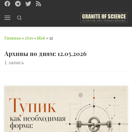
Перейти к содержимому
Search
Меню
Главная
»
2026
»
Май
»
12
Архивы по дням:
12.05.2026
1 запись
Дело открыто Представьте себе следователя, который
двадцать лет изучает преступления и вдруг
обнаруживает: в каждом деле, которое он когда-либо
вёл, присутствовал один и тот же момент. Момент,
когда всё останавливается. Когда стороны зашли в