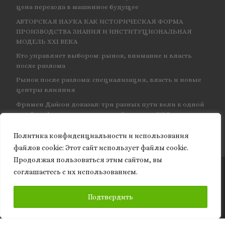
цена перехода в машинное будущее
АВТОРСКАЯ НАУКА КАК ИСТОРИЧЕСКАЯ ФОРМА
ПРОИЗВОДСТВА ЗНАНИЯ И ИНСТИТУЦИОНАЛЬНАЯ
МОДЕЛЬ XXI ВЕКА
Кто управляет выбором: рынок, внимание и власть
после разлома
Рынок после разлома: специализация, власть и новые
центры влияния
Фримен Дайсон доказал: три разных пути вели к одной
и той же физике — и навсегда объединил КЭД
Политика конфиденциальности и использования
файлов сookie: Этот сайт использует файлы cookie.
Продолжая пользоваться этим сайтом, вы
соглашаетесь с их использованием.
© 2026
Granite of science
– Все права защищены
ПОДПИСАТЬСЯ
Подтвердить