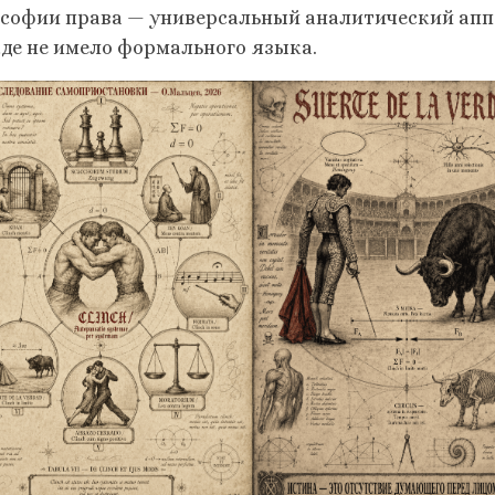
софии права — универсальный аналитический апп
де не имело формального языка.