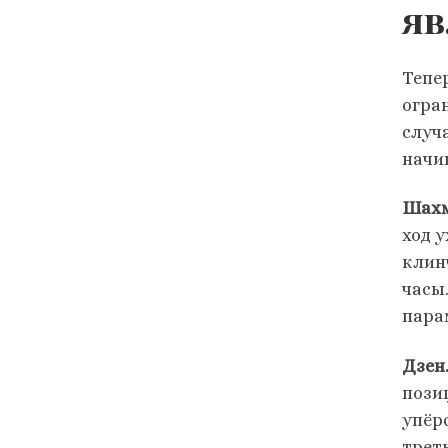
яв
Тепе
огра
случ
начи
Шахм
ход 
клин
часы
пара
Дзен
позиц
упёр
трет