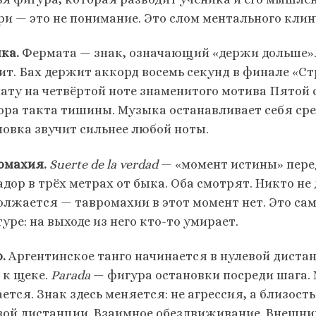
ри — это не понимание. Это слом ментального клин
ка.
Фермата — знак, означающий «держи дольше». 
ит. Бах держит аккорд восемь секунд в финале «Ст
ату на четвёртой ноте знаменитого мотива Пятой 
ора такта тишины. Музыка останавливает себя сре
новка звучит сильнее любой ноты.
омахия.
Suerte de la verdad
— «момент истины» пере
адор в трёх метрах от быка. Оба смотрят. Никто не
олжается — тавромахии в этот момент нет. Это са
уре: на выходе из него кто-то умирает.
.
Аргентинское танго начинается в нулевой дист
 к щеке.
Parada
— фигура остановки посреди шага. М
ется. Знак здесь меняется: не агрессия, а близость
вой дистанции. Взаимное обездвиживание. Внешни