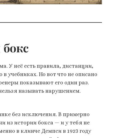
 бокс
ема. У неё есть правила, дистанции,
 в учебниках. Но вот что не описано
ренеры показывают его один раз.
 нельзя называть нарушением.
инке без исключения. В примерно
 из истории бокса — и у тебя не
менно в клинче Демпси в 1923 году