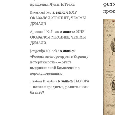
фило
вращения Луны. Н.Тесла
преж
Василий Усс
к записи
МИР
ОКАЗАЛСЯ СТРАННЕЕ, ЧЕМ МЫ
ДУМАЛИ
Аркадий Хабчик
к записи
МИР
ОКАЗАЛСЯ СТРАННЕЕ, ЧЕМ МЫ
ДУМАЛИ
Jevgenija Maļecka
к записи
«Россия экспортирует в Украину
нетерпимость» — отчёт
американской Комиссии по
вероисповеданию
Любов Голубка
к записи
НАУ ЭРА
– новая парадигма, религия или
бизнес?