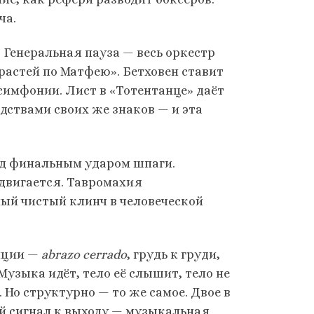
ча.
Генеральная пауза — весь оркестр
растей по Матфею». Бетховен ставит
симфонии. Лист в «Тотентанце» даёт
дствами своих же знаков — и эта
д финальным ударом шпаги.
 двигается. Тавромахия
мый чистый клинч в человеческой
анции —
abrazo cerrado
, грудь к груди,
узыка идёт, тело её слышит, тело не
. Но структурно — то же самое. Двое в
й сигнал к выходу — музыкальная