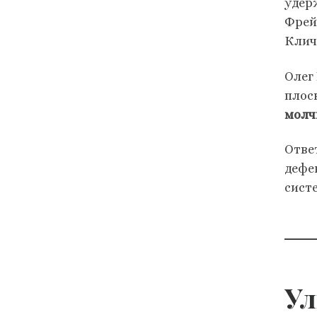
удер
Фрей
Клич
Олег
плос
молч
Отве
дефе
сист
Ул