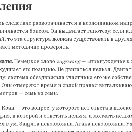
ления
рь следствие разворачивается в неожиданном нап
ничивается боксом. Он выдвигает гипотезу: если кл
ай, то эта структура должна существовать в други
нает методично проверять.
аты.
Немецкое слово
zugzwang
— «принуждение к х
ухудшает его позицию. Не двигаться нельзя. Двига
чу: система обездвижила участника его же собств
. Они отмеряют время и силой правил выталкивают
метров — семь из семи.
.
Коан — это вопрос, у которого нет ответа в плоск
ию, в которой и ответить нельзя, и молчать нельзя
ся в ум. Защита невозможна. Атака невозможна. Ух
ья фигура, которая разводит ученика и его мышлен