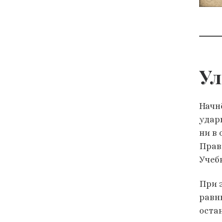
Ул
Начнё
удары
ни в
Прав
Учеб
При 
равн
остан