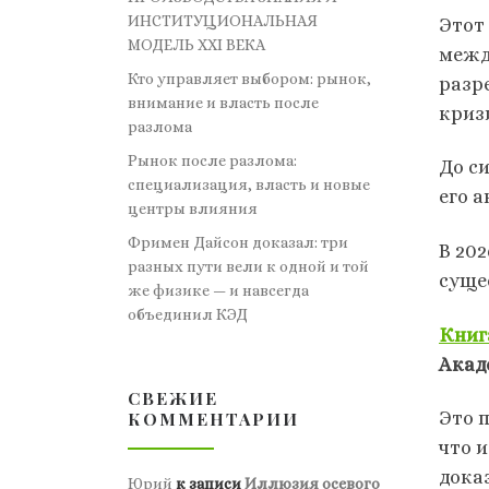
ИНСТИТУЦИОНАЛЬНАЯ
Этот
МОДЕЛЬ XXI ВЕКА
межд
Кто управляет выбором: рынок,
разр
внимание и власть после
криз
разлома
Рынок после разлома:
До с
специализация, власть и новые
его а
центры влияния
Фримен Дайсон доказал: три
В 20
разных пути вели к одной и той
суще
же физике — и навсегда
объединил КЭД
Книг
Акад
СВЕЖИЕ
КОММЕНТАРИИ
Это 
что 
дока
Юрий
к записи
Иллюзия осевого