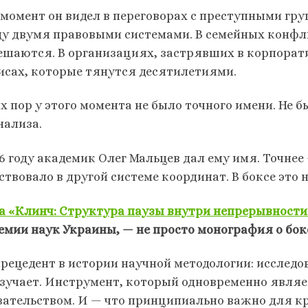
 момент он видел в переговорах с преступными гр
у двумя правовыми системами. В семейных конфли
ешаются. В организациях, застрявших в корпорат
исах, которые тянутся десятилетиями.
их пор у этого момента не было точного имени. Не 
нализа.
26 году академик Олег Мальцев дал ему имя. Точнее
ствовало в другой системе координат. В боксе это
а «Клинч: Структура паузы внутри непрерывности
емии наук Украины, — не просто монография о бо
прецедент в истории научной методологии: исследо
изучает. Инструмент, который одновременно явля
зательством. И — что принципиально важно для к