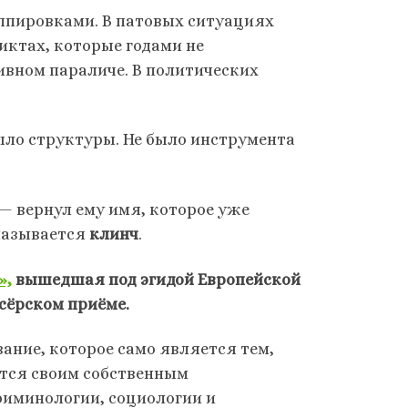
уппировками. В патовых ситуациях
ктах, которые годами не
ивном параличе. В политических
было структуры. Не было инструмента
 — вернул ему имя, которое уже
 называется
клинч
.
»,
вышедшая под эгидой Европейской
ксёрском приёме.
вание, которое само является тем,
ется своим собственным
риминологии, социологии и