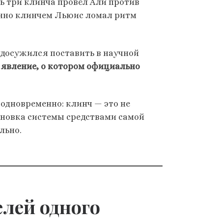
ь три клинча провёл Али против
енно клинчем Льюис ломал ритм
 удосужился поставить в научной
 явление, о котором официально
 одновременно: клинч — это не
ановка системы средствами самой
льно.
елей одного