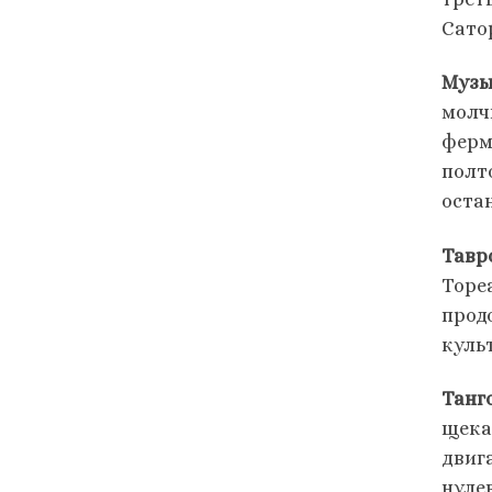
Сато
Музы
молч
ферм
полт
оста
Тавр
Торе
прод
культ
Танго
щека
двига
нуле