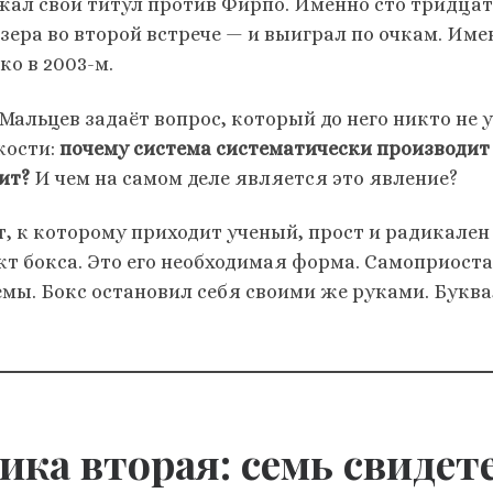
жал свой титул против Фирпо. Именно сто тридцат
зера во второй встрече — и выиграл по очкам. Им
ко в 2003-м.
 Мальцев задаёт вопрос, который до него никто не
кости:
почему система систематически производит
ит?
И чем на самом деле является это явление?
т, к которому приходит ученый, прост и радикален
кт бокса. Это его необходимая форма. Самоприост
емы. Бокс остановил себя своими же руками. Буква
ика вторая: семь свидет