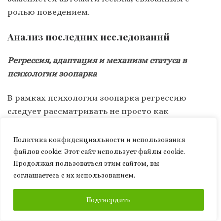
ролью поведением.
Анализ последних исследований
Регрессия, адаптация и механизм статуса в
психологии зоопарка
В рамках психологии зоопарка регрессию
следует рассматривать не просто как
патологическое отступление, а как
фундаментальный адаптивный механизм. В
Политика конфиденциальности и использования
закрытых или иерархически ограниченных
файлов сookie: Этот сайт использует файлы cookie.
средах регрессивные защитные механизмы
Продолжая пользоваться этим сайтом, вы
соглашаетесь с их использованием.
психики становятся основными
инструментами выживания и социальной
ПОДПИСАТЬСЯ
Подтвердить
навигации. Количественно можно представить,
что только минимальная часть (примерно 5 %)