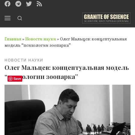
Перейти к содержимому
Search
Меню
Главная
»
Новости науки
»
Олег Мальцев: концептуальная
модель “психологии зоопарка”
НОВОСТИ НАУКИ
Олег Мальцев: концептуальная модель
“психологии зоопарка”
Save