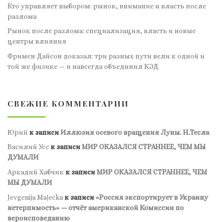
Кто управляет выбором: рынок, внимание и власть после
разлома
Рынок после разлома: специализация, власть и новые
центры влияния
Фримен Дайсон доказал: три разных пути вели к одной и
той же физике — и навсегда объединил КЭД
СВЕЖИЕ КОММЕНТАРИИ
Юрий
к записи
Иллюзия осевого вращения Луны. Н.Тесла
Василий Усс
к записи
МИР ОКАЗАЛСЯ СТРАННЕЕ, ЧЕМ МЫ
ДУМАЛИ
Аркадий Хабчик
к записи
МИР ОКАЗАЛСЯ СТРАННЕЕ, ЧЕМ
МЫ ДУМАЛИ
Jevgenija Maļecka
к записи
«Россия экспортирует в Украину
нетерпимость» — отчёт американской Комиссии по
вероисповеданию