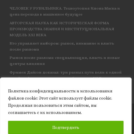
ЧЕЛОВЕК У РУБИЛЬНИКА. Техноутопия Илона Маска и
цена перехода в машинное будущее
АВТОРСКАЯ НАУКА КАК ИСТОРИЧЕСКАЯ ФОРМА
ПРОИЗВОДСТВА ЗНАНИЯ И ИНСТИТУЦИОНАЛЬНАЯ
МОДЕЛЬ XXI ВЕКА
Кто управляет выбором: рынок, внимание и власть
после разлома
Рынок после разлома: специализация, власть и новые
центры влияния
Фримен Дайсон доказал: три разных пути вели к одной
и той же физике — и навсегда объединил КЭД
Политика конфиденциальности и использования
файлов сookie: Этот сайт использует файлы cookie.
Продолжая пользоваться этим сайтом, вы
соглашаетесь с их использованием.
© 2026
Granite of science
– Все права защищены
ПОДПИСАТЬСЯ
Подтвердить