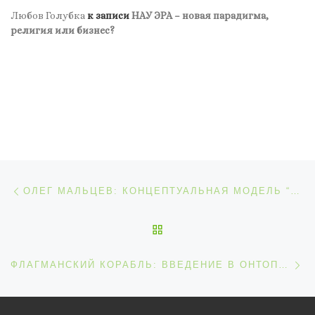
Любов Голубка
к записи
НАУ ЭРА – новая парадигма,
религия или бизнес?
Навигация по записям
Предыдущая запись
ОЛЕГ МАЛЬЦЕВ: КОНЦЕПТУАЛЬНАЯ МОДЕЛЬ “ПСИХОЛОГИИ ЗООПАРКА”
ОБРАТНО К СПИСКУ ЗАП
С
ФЛАГМАНСКИЙ КОРАБЛЬ: ВВЕДЕНИЕ В ОНТОПСИХОЛОГИЮ