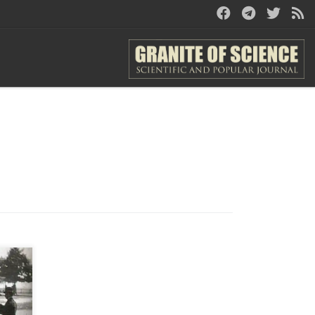
е
 нас