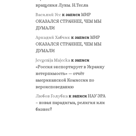
вращения Луны. Н.Тесла
Василий Усс
к записи
МИР
ОКАЗАЛСЯ СТРАННЕЕ, ЧЕМ МЫ
ДУМАЛИ
Аркадий Хабчик
к записи
МИР
ОКАЗАЛСЯ СТРАННЕЕ, ЧЕМ МЫ
ДУМАЛИ
Jevgenija Maļecka
к записи
«Россия экспортирует в Украину
нетерпимость» — отчёт
американской Комиссии по
вероисповеданию
Любов Голубка
к записи
НАУ ЭРА
– новая парадигма, религия или
бизнес?