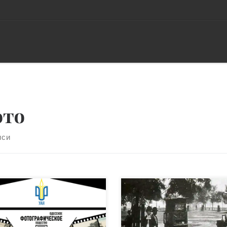
ото
иси
данное в 1891 году Одесское
Сегодня многим трудно
ографическое Общество
представить, что раньше н
О) вновь возрождается в
было такой привычной для
ссе под патронажем
вещи, как фотография. О