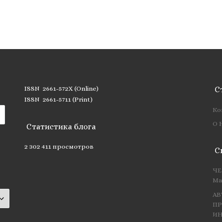
ISSN 2661-572X (Online)
С
ISSN 2661-5711 (Print)
Ко
О 
Статистика блога
2 302 411 просмотров
С
ЧЕ
Ма
АВ
ПР
ИН