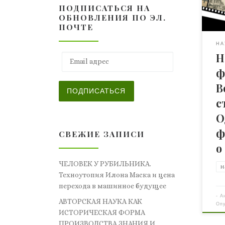
ПОДПИСАТЬСЯ НА
Укр
ОБНОВЛЕНИЯ ПО ЭЛ.
сог
ПОЧТЕ
Оде
общ
НА
Н
явл
Email адрес
про
ф
при
В
фот
ПОДПИСАТЬСЯ
осн
с
. К
О
пок
ф
фот
СВЕЖИЕ ЗАПИСИ
о
ЧЕЛОВЕК У РУБИЛЬНИКА.
н
Техноутопия Илона Маска и цена
перехода в машинное будущее
-
А
АВТОРСКАЯ НАУКА КАК
Оп
ИСТОРИЧЕСКАЯ ФОРМА
ПРОИЗВОДСТВА ЗНАНИЯ И