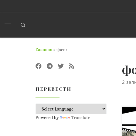
Перейти к содержимому
Search
Меню
Главная
»
фото
ф
2 зап
ПЕРЕВЕСТИ
Соз
Powered by
Translate
Фот
(ОФ
Оде