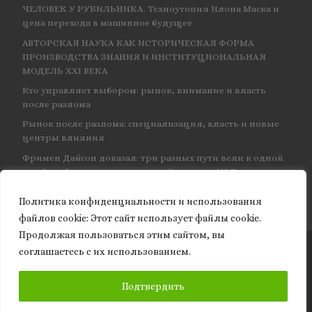
ЧЕЛОВЕК У РУБИЛЬНИКА. Техноутопия Илона Маска и
цена перехода в машинное будущее
АВТОРСКАЯ НАУКА КАК ИСТОРИЧЕСКАЯ ФОРМА
ПРОИЗВОДСТВА ЗНАНИЯ И ИНСТИТУЦИОНАЛЬНАЯ
МОДЕЛЬ XXI ВЕКА
Кто управляет выбором: рынок, внимание и власть
после разлома
Рынок после разлома: специализация, власть и новые
центры влияния
Фримен Дайсон доказал: три разных пути вели к одной
и той же физике — и навсегда объединил КЭД
Политика конфиденциальности и использования
файлов сookie: Этот сайт использует файлы cookie.
Продолжая пользоваться этим сайтом, вы
соглашаетесь с их использованием.
© 2026
Granite of science
– Все права защищены
ПОДПИСАТЬСЯ
Подтвердить