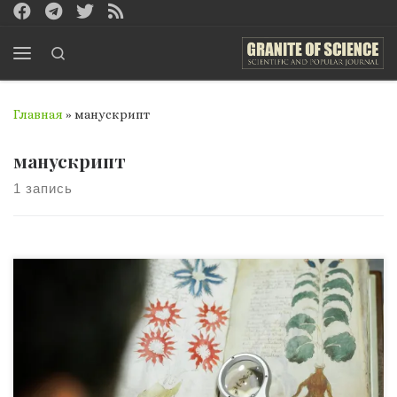
Перейти к содержимому
Search
Меню
Главная
»
манускрипт
манускрипт
1 запись
Одной из самых известных и загадочных древних книг,
над разгадкой тайны которой мировые умы бьются не
одно столетие, является Манускрипт Войнича. Интрига
заключается в том, что время написания этой книги, ее
автор и язык, на котором написана рукопись,