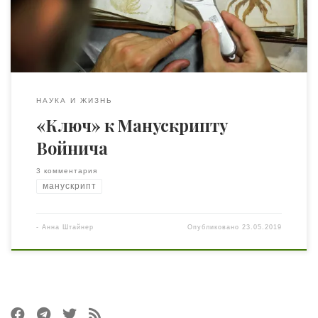
неизвестны до сегодняшнего дня. Существует огромное
количество гипотез и теорий ее происхождения, […]
НАУКА И ЖИЗНЬ
«Ключ» к Манускрипту
Войнича
3 комментария
манускрипт
-
Анна Штайнер
Опубликовано
23.05.2019