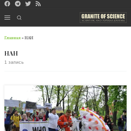
Перейти к содержимому
Search
Меню
Главная
»
НАН
НАН
1 запись
04 мая 2019 года в Киеве прошёл марш украинских
ученых в поддержку украинской науки. По информации
некоторых СМИ марш был, в том числе, организован
Институтом физики НАН Украины. На марше учёные
выступили за ускорение процесса реформирования