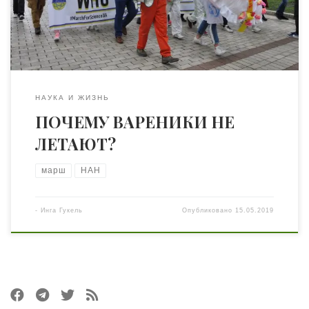
научной сферы, в том числе просили запустить
полноценную работу Национального фонда
исследований, который с […]
НАУКА И ЖИЗНЬ
ПОЧЕМУ ВАРЕНИКИ НЕ
ЛЕТАЮТ?
марш
НАН
-
Инга Гукель
Опубликовано
15.05.2019