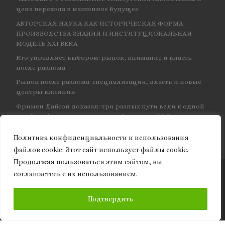
цена перехода в машинное будущее
АВТОРСКАЯ НАУКА КАК ИСТОРИЧЕСКАЯ ФОРМА
ПРОИЗВОДСТВА ЗНАНИЯ И ИНСТИТУЦИОНАЛЬНАЯ
МОДЕЛЬ XXI ВЕКА
Кто управляет выбором: рынок, внимание и власть
после разлома
Рынок после разлома: специализация, власть и новые
центры влияния
Фримен Дайсон доказал: три разных пути вели к одной
и той же физике — и навсегда объединил КЭД
Политика конфиденциальности и использования
файлов сookie: Этот сайт использует файлы cookie.
Продолжая пользоваться этим сайтом, вы
соглашаетесь с их использованием.
© 2026
Granite of science
– Все права защищены
ПОДПИСАТЬСЯ
Подтвердить