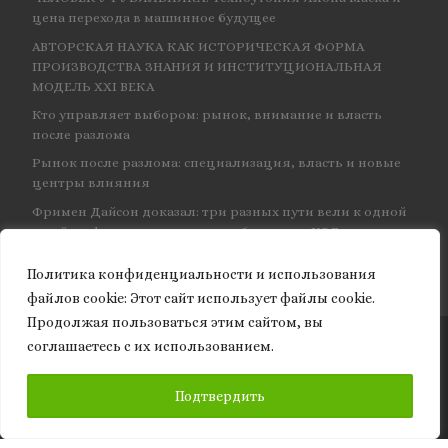
цена перехода в машинное будущее
АВТОРСКАЯ НАУКА КАК ИСТОРИЧЕСКАЯ ФОРМА
ПРОИЗВОДСТВА ЗНАНИЯ И ИНСТИТУЦИОНАЛЬНАЯ
МОДЕЛЬ XXI ВЕКА
Кто управляет выбором: рынок, внимание и власть
после разлома
Рынок после разлома: специализация, власть и новые
центры влияния
Фримен Дайсон доказал: три разных пути вели к одной
и той же физике — и навсегда объединил КЭД
Политика конфиденциальности и использования
файлов сookie: Этот сайт использует файлы cookie.
Продолжая пользоваться этим сайтом, вы
соглашаетесь с их использованием.
© 2026
Granite of science
– Все права защищены
ПОДПИСАТЬСЯ
Подтвердить