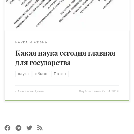
крайне слабо. Такое впечатление, что журналисты,
заходят на сайт комитета (http://www.kdpu-nt.gov.ua/),
испытывают отвращение […]
НАУКА И ЖИЗНЬ
Какая наука сегодня главная
для государства
наука
обман
Патон
-
Анастасия Гужва
Опубликовано
22.04.2019