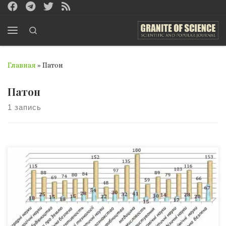
Перейти к содержимому
Search
Меню
Главная
»
Патон
Патон
1 запись
29 апреля Комитету по Государственным премиям
Украины в области науки и техники исполняется
полвека. Всё это время им руководит академик Борис
Патон, а за 50 лет в составе комитета перебывали 380
учёных. В прессе деятельность комитета освещается