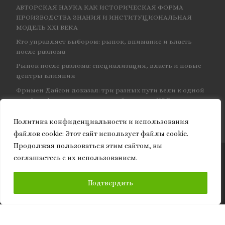
АВТОРСКАЯ НАУКА КАК ИСТОРИЧЕСКАЯ ФОРМА
ПРОИЗВОДСТВА ЗНАНИЯ И ИНСТИТУЦИОНАЛЬНАЯ
МОДЕЛЬ XXI ВЕКА
Кто управляет выбором: рынок, внимание и власть
после разлома
Рынок после разлома: специализация, власть и новые
центры влияния
Фримен Дайсон доказал: три разных пути вели к одной
и той же физике — и навсегда объединил КЭД
Политика конфиденциальности и использования
файлов сookie: Этот сайт использует файлы cookie.
Продолжая пользоваться этим сайтом, вы
соглашаетесь с их использованием.
© 2026
Granite of science
– Все права защищены
ПОДПИСАТЬСЯ
Подтвердить