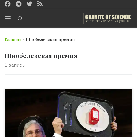
Перейти к содержимому
Search
Меню
Главная
»
Шнобелевская премия
Шнобелевская премия
1 запись
Одной из наиболее престижных международных
премий в мире, которая ежегодно присуждается за
выдающиеся научные достижения, за революционные
открытия и изобретения, за крупный вклад в развитие
общества и научного мира является «Нобелевская