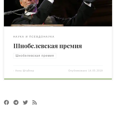
премия». Для многих ученых получение такой премии
– просто верх мечтаний. Но что, если открытие уч`ного
нелепо и абсурдно, […]
НАУКА И ПСЕВДОНАУКА
Шнобелевская премия
Шнобелевская премия
-
Анна Штайнер
Опубликовано
14.05.2019