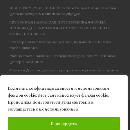
ЧЕЛОВЕК У РУБИЛЬНИКА. Техноутопия Илона Маска и
цена перехода в машинное будущее
АВТОРСКАЯ НАУКА КАК ИСТОРИЧЕСКАЯ ФОРМА
ПРОИЗВОДСТВА ЗНАНИЯ И ИНСТИТУЦИОНАЛЬНАЯ
МОДЕЛЬ XXI ВЕКА
Кто управляет выбором: рынок, внимание и власть
после разлома
Рынок после разлома: специализация, власть и новые
центры влияния
Фримен Дайсон доказал: три разных пути вели к одной
и той же физике — и навсегда объединил КЭД
Политика конфиденциальности и использования
файлов сookie: Этот сайт использует файлы cookie.
Продолжая пользоваться этим сайтом, вы
соглашаетесь с их использованием.
© 2026
Granite of science
– Все права защищены
ПОДПИСАТЬСЯ
Подтвердить