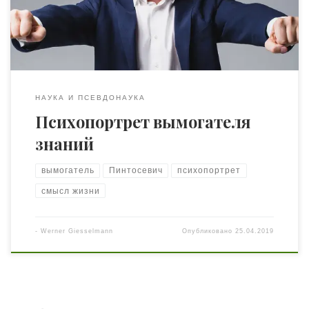
в его компанию после тренинга у Ицхака Пинтосевича,
услышал множество жалоб с его стороны и пришел в
полное негодование […]
НАУКА И ПСЕВДОНАУКА
Психопортрет вымогателя
знаний
вымогатель
Пинтосевич
психопортрет
смысл жизни
-
Werner Giesselmann
Опубликовано
25.04.2019