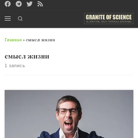
Перейти к содержимому
Search
Меню
Главная
»
смысл жизни
смысл жизни
1 запись
Как ученый, профессор Хайдельбергского
университета, доктор философских и исторических
наук я, Вернер Гиссельманн, читая письмо, написанное
мне генеральным директором холдинга в г. Киев
(Украина) о беседе с соискателем на топовую должность