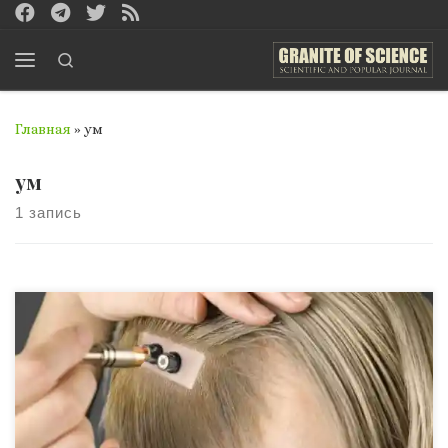
Перейти к содержимому
Search
Меню
Главная
»
ум
ум
1 запись
Ум – как компьютер? Можно подумать, что это идея
принадлежит промышляющему технологиями 21
веку? Серьёзно? Сомнительно? И можно ли вообще
поднимать «дамоклов меч» на столь знатное и широко
известное заявление? Эта статья о том, как лишний раз