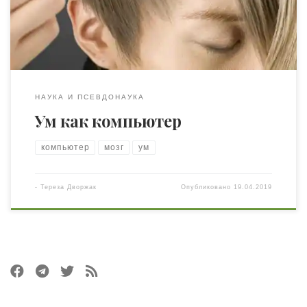
убедиться, что всё новое — просто хорошо забытое
старое. Неплохой повод вспомнить фамилии […]
НАУКА И ПСЕВДОНАУКА
Ум как компьютер
компьютер
мозг
ум
-
Тереза Дворжак
Опубликовано
19.04.2019