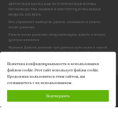
АВТОРСКАЯ НАУКА КАК ИСТОРИЧЕСКАЯ ФОРМА
ПРОИЗВОДСТВА ЗНАНИЯ И ИНСТИТУЦИОНАЛЬНАЯ
МОДЕЛЬ XXI ВЕКА
Кто управляет выбором: рынок, внимание и власть
после разлома
Рынок после разлома: специализация, власть и новые
центры влияния
Фримен Дайсон доказал: три разных пути вели к одной
и той же физике — и навсегда объединил КЭД
Политика конфиденциальности и использования
файлов сookie: Этот сайт использует файлы cookie.
Продолжая пользоваться этим сайтом, вы
соглашаетесь с их использованием.
© 2026
Granite of science
– Все права защищены
ПОДПИСАТЬСЯ
Подтвердить