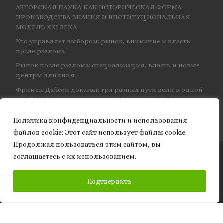
АВТОРСКАЯ НАУКА КАК ИСТОРИЧЕСКАЯ ФОРМА
ПРОИЗВОДСТВА ЗНАНИЯ И ИНСТИТУЦИОНАЛЬНАЯ
МОДЕЛЬ XXI ВЕКА
Кто управляет выбором: рынок, внимание и власть
после разлома
Рынок после разлома: специализация, власть и новые
центры влияния
Фримен Дайсон доказал: три разных пути вели к одной
и той же физике — и навсегда объединил КЭД
Политика конфиденциальности и использования
файлов сookie: Этот сайт использует файлы cookie.
Продолжая пользоваться этим сайтом, вы
соглашаетесь с их использованием.
© 2026
Granite of science
– Все права защищены
ПОДПИСАТЬСЯ
Подтвердить