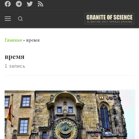
Перейти к содержимому
Search
Меню
Главная
»
время
время
1 запись
Трудно себе представить более простое и вместе с тем
более сложное понятие, чем время. А.Е. Ферсман
Современный мир – это мир высоких технологий,
бесчисленного количества электронной техники и
возможности быть на связи из любой точки мира. Люди