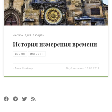
следят за временем, дорожат им и стараются
использовать его максимально эффективно для себя.
[…]
НАУКА ДЛЯ ЛЮДЕЙ
История измерения времени
время
история
-
Анна Штайнер
Опубликовано
18.05.2019