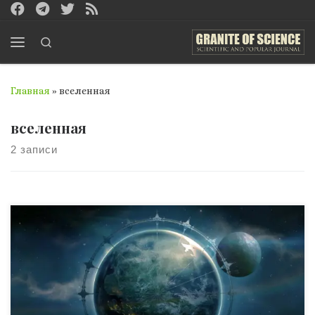
Перейти к содержимому
Search
Меню
Главная
»
вселенная
вселенная
2 записи
(из старого доброго дневника) 15.03.2237 Идея создания
разума вселенной не даёт покоя. Я должен найти
способы, как это сделать! Если до меня никто не решал
таких задач, ещё не значит, что это невозможно…
17.04.2238 Я точно знаю, как его назову. «Эльбрус» —