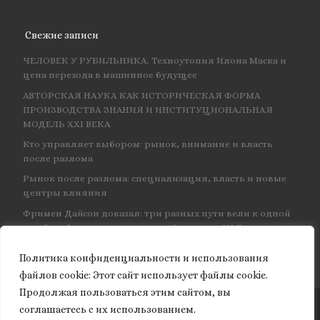
Свежие записи
ЧЕЛОВЕК У РУБИЛЬНИКА. Техноутопия Илона Маска и
цена перехода в машинное будущее
АВТОРСКАЯ НАУКА КАК ИСТОРИЧЕСКАЯ ФОРМА
ПРОИЗВОДСТВА ЗНАНИЯ И ИНСТИТУЦИОНАЛЬНАЯ
МОДЕЛЬ XXI ВЕКА
Кто управляет выбором: рынок, внимание и власть
после разлома
Рынок после разлома: специализация, власть и новые
центры влияния
Фримен Дайсон доказал: три разных пути вели к одной
и той же физике — и навсегда объединил КЭД
Политика конфиденциальности и использования
файлов сookie: Этот сайт использует файлы cookie.
Продолжая пользоваться этим сайтом, вы
соглашаетесь с их использованием.
© 2026
Granite of science
– Все права защищены