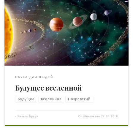
Представим себе, что мы находимся тёмной полярной
ночью на льдине. Тяжелый шторм гонит ее в
неведомую даль. Холодные морские волны с шумом
разбиваются о края льдины, она трещит и местами уже
ломается. Кроме людей, на льдине разные обломки,
куски парусины, ящики с продовольствием, спасенные
во время кораблекрушения. Все устали в […]
НАУКА ДЛЯ ЛЮДЕЙ
Будущее вселенной
будущее
вселенная
Покровский
-
Хельга Браун
Опубликовано
22.04.2019