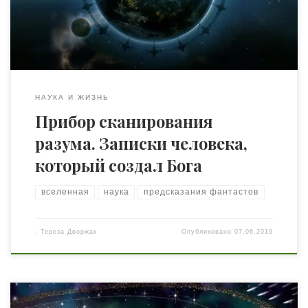
электронная система биологического системного
территориального управления и контроля. […]
НАУКА И ЖИЗНЬ
Прибор сканирования
разума. Записки человека,
который создал Бога
вселенная
наука
предсказания фантастов
-
Тереза Дворжак
Опубликовано
07.06.2019