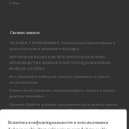
О Нас
Свежие записи
ЧЕЛОВЕК У РУБИЛЬНИКА. Техноутопия Илона Маска и
цена перехода в машинное будущее
АВТОРСКАЯ НАУКА КАК ИСТОРИЧЕСКАЯ ФОРМА
ПРОИЗВОДСТВА ЗНАНИЯ И ИНСТИТУЦИОНАЛЬНАЯ
МОДЕЛЬ XXI ВЕКА
Кто управляет выбором: рынок, внимание и власть
после разлома
Рынок после разлома: специализация, власть и новые
центры влияния
Фримен Дайсон доказал: три разных пути вели к одной
и той же физике — и навсегда объединил КЭД
Политика конфиденциальности и использования