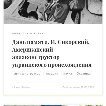
изменивших ход истории полета на аппаратах с жестко
закрепленными крыльями, а позднее – конструктор
вертолетов одновинтовой системы, […]
ЛИЧНОСТЬ В НАУКЕ
Дань памяти. И. Сикорский.
Американский
авиаконструктор
украинского происхождения
авиаконструктор
авиация
наука
Украина
-
Анна Штайнер
Опубликовано
06.06.2019