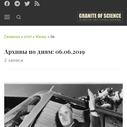
Перейти к содержимому
Search
Меню
Главная
»
2019
»
Июнь
»
06
Архивы по дням:
06.06.2019
2 записи
Создатель первого в мире вертолета 6 июня (по старому
стилю 25 мая) 1889 года в г. Киеве родился выдающий
американский авиаконструктор украинского
происхождения Игорь Иванович Сикорский — пионер
в области конструирования многомоторных самолетов,