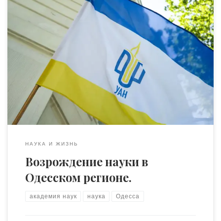
Наука, как и добродетель, сама себе награда.Чарльз
Кингсли 28 мая 2019 года состоялось открытие офиса
Одесского регионального отделения Украинской
Академии Наук. На открытии присутствовали члены
Президиума Украинской академии наук: Президент
УАН, Лауреат государственной премии Украины в
области науки и техники, Заслуженный изобретатель
Украины, доктор технических наук — Алексей
Федорович Онипко […]
НАУКА И ЖИЗНЬ
Возрождение науки в
Одесском регионе.
академия наук
наука
Одесса