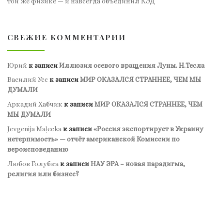
той же физике — и навсегда объединил КЭД
СВЕЖИЕ КОММЕНТАРИИ
Юрий
к записи
Иллюзия осевого вращения Луны. Н.Тесла
Василий Усс
к записи
МИР ОКАЗАЛСЯ СТРАННЕЕ, ЧЕМ МЫ
ДУМАЛИ
Аркадий Хабчик
к записи
МИР ОКАЗАЛСЯ СТРАННЕЕ, ЧЕМ
МЫ ДУМАЛИ
Jevgenija Maļecka
к записи
«Россия экспортирует в Украину
нетерпимость» — отчёт американской Комиссии по
вероисповеданию
Любов Голубка
к записи
НАУ ЭРА – новая парадигма,
религия или бизнес?