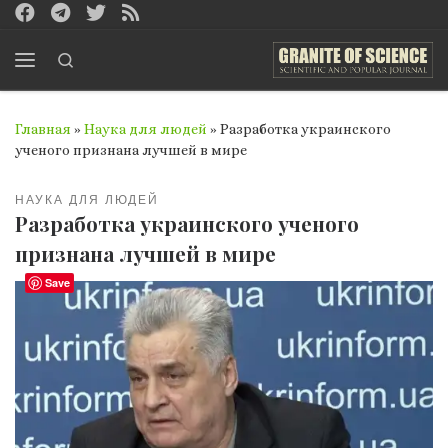
Перейти к содержимому
Search
Меню
Главная
»
Наука для людей
»
Разработка украинского
ученого признана лучшей в мире
НАУКА ДЛЯ ЛЮДЕЙ
Разработка украинского ученого
признана лучшей в мире
Save