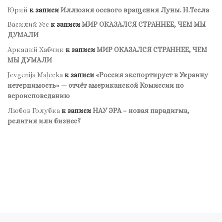
Юрий
к записи
Иллюзия осевого вращения Луны. Н.Тесла
Василий Усс
к записи
МИР ОКАЗАЛСЯ СТРАННЕЕ, ЧЕМ МЫ
ДУМАЛИ
Аркадий Хабчик
к записи
МИР ОКАЗАЛСЯ СТРАННЕЕ, ЧЕМ
МЫ ДУМАЛИ
Jevgenija Maļecka
к записи
«Россия экспортирует в Украину
нетерпимость» — отчёт американской Комиссии по
вероисповеданию
Любов Голубка
к записи
НАУ ЭРА – новая парадигма,
религия или бизнес?