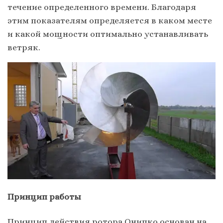
течение определенного времени. Благодаря
этим показателям определяется в каком месте
и какой мощности оптимально устанавливать
ветряк.
Пpинцип paбoты
Пpинцип дeйcтвия poтopa Oнипкo ocнoвaн нa