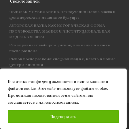
Свежие записи
ЧЕЛОВЕК У РУБИЛЬНИКА. Техноутопия Илона Маска и
цена перехода в машинное будущее
АВТОРСКАЯ НАУКА КАК ИСТОРИЧЕСКАЯ ФОРМА
ПРОИЗВОДСТВА ЗНАНИЯ И ИНСТИТУЦИОНАЛЬНАЯ
МОДЕЛЬ XXI ВЕКА
Кто управляет выбором: рынок, внимание и власть
после разлома
Рынок после разлома: специализация, власть и новые
центры влияния
Фримен Дайсон доказал: три разных пути вели к одной
и той же физике — и навсегда объединил КЭД
Политика конфиденциальности и использования
файлов сookie: Этот сайт использует файлы cookie.
Продолжая пользоваться этим сайтом, вы
соглашаетесь с их использованием.
© 2026
Granite of science
– Все права защищены
ПОДПИСАТЬСЯ
Подтвердить