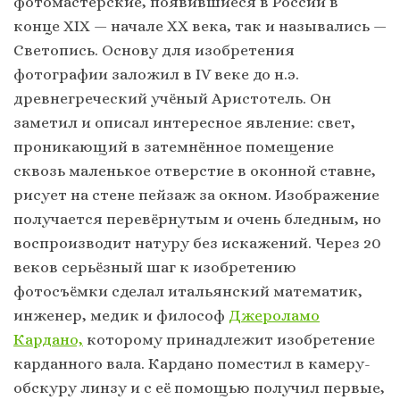
фотомастерские, появившиеся в России в
конце ХIХ — начале ХХ века, так и назывались —
Светопись. Основу для изобретения
фотографии заложил в IV веке до н.э.
древнегреческий учёный Аристотель. Он
заметил и описал интересное явление: свет,
проникающий в затемнённое помещение
сквозь маленькое отверстие в оконной ставне,
рисует на стене пейзаж за окном. Изображение
получается перевёрнутым и очень бледным, но
воспроизводит натуру без искажений. Через 20
веков серьёзный шаг к изобретению
фотосъёмки сделал итальянский математик,
инженер, медик и философ
Джероламо
Кардано,
которому принадлежит изобретение
карданного вала. Кардано поместил в камеру-
обскуру линзу и с её помощью получил первые,