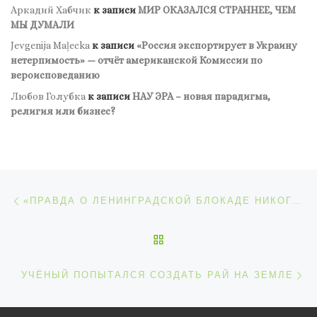
Аркадий Хабчик
к записи
МИР ОКАЗАЛСЯ СТРАННЕЕ, ЧЕМ
МЫ ДУМАЛИ
Jevgenija Maļecka
к записи
«Россия экспортирует в Украину
нетерпимость» — отчёт американской Комиссии по
вероисповеданию
Любов Голубка
к записи
НАУ ЭРА – новая парадигма,
религия или бизнес?
Навигация по записям
Предыдущая запись
«ПРАВДА О ЛЕНИНГРАДСКОЙ БЛОКАДЕ НИКОГДА НЕ БУДЕТ НАПЕЧАТАНА». ИЗ ВОСПОМИНАНИЙ АКАДЕМИКА ЛИХАЧЁВА
ОБРАТНО К СПИСКУ ЗАП
С
УЧЁНЫЙ ПОПЫТАЛСЯ СОЗДАТЬ РАЙ НА ЗЕМЛЕ