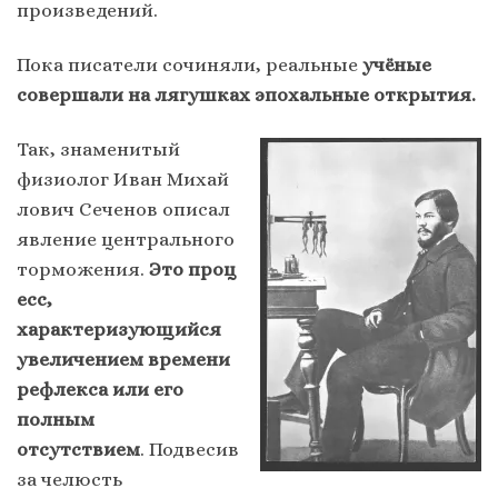
произведений.
Пока писатели сочиняли, реальные
учёные
совершали на лягушках эпохальные открытия.
Так, знаменитый
физиолог
И
ван Михай
лович Сеченов описал
явление центрального
торможения.
Это проц
есс,
характеризующийся
увеличением времени
рефлекса или его
полным
отсутствием
. Подвесив
за челюсть