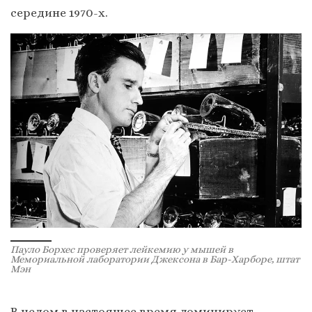
середине 1970-х.
Пауло Борхес проверяет лейкемию у мышей в
Мемориальной лаборатории Джексона в Бар-Харборе, штат
Мэн
В целом в настоящее время доминирует