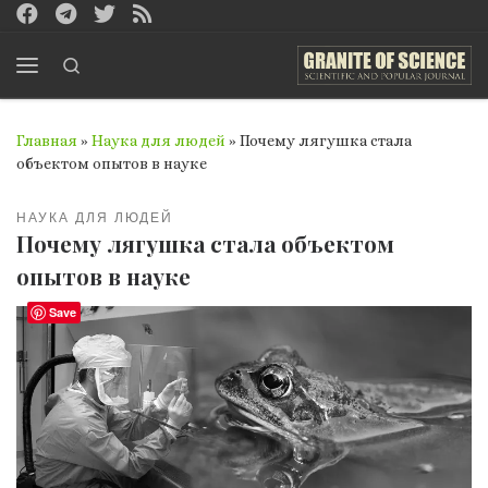
Перейти к содержимому
Search
Меню
Главная
»
Наука для людей
»
Почему лягушка стала
объектом опытов в науке
НАУКА ДЛЯ ЛЮДЕЙ
Почему лягушка стала объектом
опытов в науке
Save