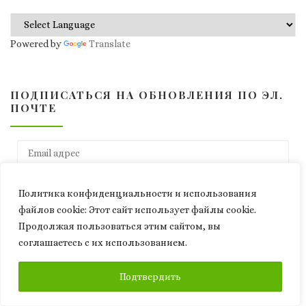
Powered by
Translate
ПОДПИСАТЬСЯ НА ОБНОВЛЕНИЯ ПО ЭЛ.
ПОЧТЕ
Email адрес
ПОДПИСАТЬСЯ
Политика конфиденциальности и использования
файлов сookie: Этот сайт использует файлы cookie.
Продолжая пользоваться этим сайтом, вы
соглашаетесь с их использованием.
СВЕЖИЕ ЗАПИСИ
ПОДПИСАТЬСЯ
Подтвердить
ЧЕЛОВЕК У РУБИЛЬНИКА. Техноутопия Илона Маска и цена
перехода в машинное будущее