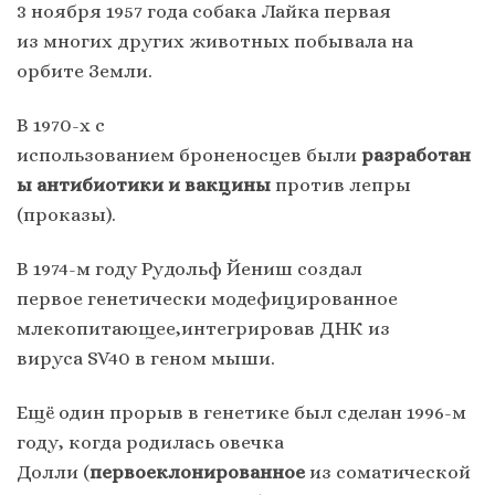
3 ноября 1957 года собака Лайка первая
из многих других животных побывала на
орбите Земли.
В 1970-х с
использованием броненосцев были
разработан
ы антибиотики и вакцины
против лепры
(проказы).
В 1974-м году Рудольф Йениш создал
первое генетически модефицированное
млекопитающее,интегрировав ДНК из
вируса SV40 в геном мыши.
Ещё один прорыв в генетике был сделан 1996-м
году, когда родилась овечка
Долли (
первое
клонированное
из соматической