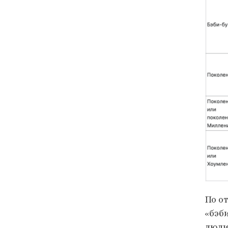
По о
«бэб
люди