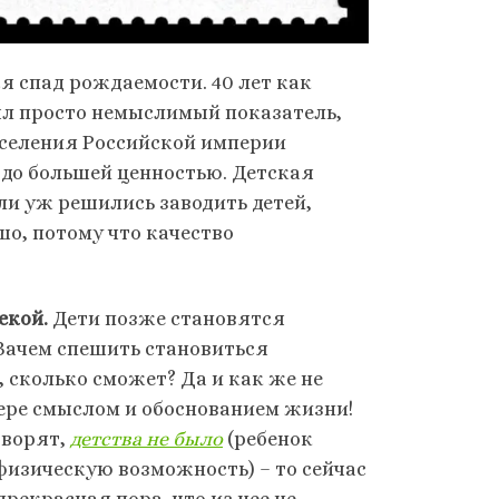
я спад рождаемости. 40 лет как
был просто немыслимый показатель,
населения Российской империи
аздо большей ценностью. Детская
ли уж решились заводить детей,
шо, потому что качество
екой.
Дети позже становятся
 Зачем спешить становиться
 сколько сможет? Да и как же не
мере смыслом и обоснованием жизни!
оворят,
детства не было
(ребенок
физическую возможность) – то сейчас
прекрасная пора, что из нее не