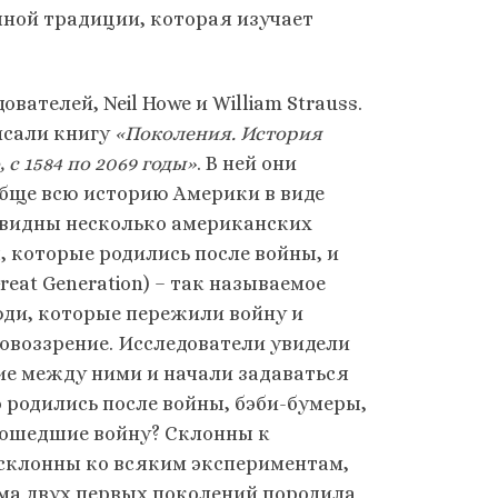
чной традиции, которая изучает
вателей, Neil Howe и William Strauss.
исали книгу
«Поколения. История
с 1584 по 2069 годы»
. В ней они
бще всю историю Америки в виде
евидны несколько американских
, которые родились после войны, и
eat Generation) – так называемое
юди, которые пережили войну и
овоззрение. Исследователи увидели
ие между ними и начали задаваться
о родились после войны, бэби-бумеры,
прошедшие войну? Склонны к
 склонны ко всяким экспериментам,
ема двух первых поколений породила