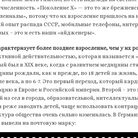
 численность. «Поколение Х» — это то же брежневс
лениалы», потому что их взросление пришлось на 
й опыт распада СССР, мобильные телефоны, интерн
вых – это и есть наши «айдженеры».
арактеризует более позднее взросление, чем у их р
ктивной действительностью, которая называется 
ый был в XIX веке, когда с развитием медицины ста
ины рождали, как и прежде, по 18 детей за жизнь, 
ле века, а по 6-7. Это первый переход, который к
ацию в Европе и Российской империи. Второй – это 
й из сел в города, образовательной, интеллектуа
и реже заводить детей, чаще использовать контрац
ктура общества очень сильно изменилась. В Герма
 вывели на почтовую марку: