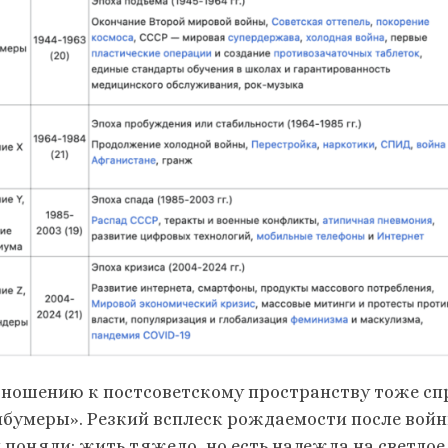
тношению к постсоветскому пространству тоже с
ибумеры». Резкий всплеск рождаемости после войн
 поняли: жить тяжело, но есть надежда на светлое