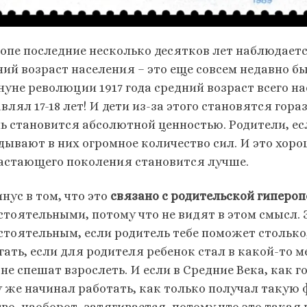
ропе последние несколько десятков лет наблюдаетс
ний возраст населения – это еще совсем недавно 
нуне революции 1917 года средний возраст всего 
влял 17-18 лет! И дети из-за этого становятся гор
ь становится абсолютной ценностью. Родители, ес
дывают в них огромное количество сил. И это хоро
астающего поколения становится лучше.
нус в том, что это
связано с родительской гипероп
стоятельными, потому что не видят в этом смысл.
стоятельным, если родитель тебе поможет столько,
гать, если для родителя ребенок стал в какой-то 
не спешат взрослеть. И если в Средние Века, как г
у же начинал работать, как только получал такую 
во, наоборот, затягивается, потому что это такая 