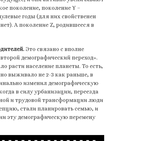
кое поколение, поколение Y –
нулевые годы (для них свойственен
ет). А поколение Z, родившееся в
одителей.
Это связано с вполне
«второй демографический переход».
ло расти население планеты. То есть,
но выживало не 2-3 как раньше, в
ардинально изменил демографическую
когда в силу урбанизации, переезда
льной и трудовой трансформации люди
епцию, стали планировать семью, и
нии эту демографическую перемену