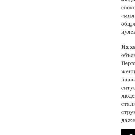
свою
«мил
общи
нуле
Их х
объе
Перв
женщ
нача
ситу
люде
стал
стру
даже