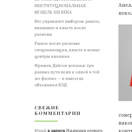
Апел
ИНСТИТУЦИОНАЛЬНАЯ
МОДЕЛЬ XXI ВЕКА
поко
Кто управляет выбором: рынок,
внимание и власть после
разлома
Рынок после разлома:
специализация, власть и новые
центры влияния
Фримен Дайсон доказал: три
разных пути вели к одной и той
же физике — и навсегда
объединил КЭД
СВЕЖИЕ
КОММЕНТАРИИ
сове
нако
конт
Юрий
к записи
Иллюзия осевого