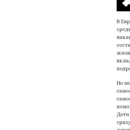
В Ев
сред
нака
соста
жизн
вкла
подр
Но ми
само
само
помо
Дети 
сраз
детст