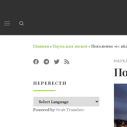
Перейти к содержимому
Search
Меню
Главная
»
Наука для людей
»
Поколение «i»: а
НАУК
По
ПЕРЕВЕСТИ
Powered by
Translate