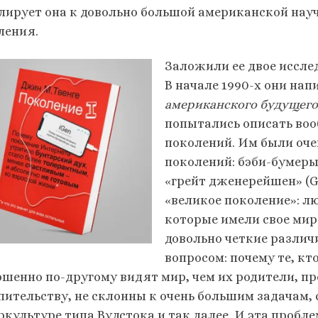
лирует она к довольно большой американской нау
ления.
Заложили ее двое исследо
В начале 1990-х они нап
американского будущего, 
попытались описать воо
поколений. Им были оч
поколений: бэби-бумеры
«грейт дженерейшен» (Gr
«великое поколение»: л
которые имели свое мир
довольно четкие различ
вопросом: почему те, кт
ршенно по-другому видят мир, чем их родители, 
пительству, не склонны к очень большим задачам,
ркультуре типа Вудстока и так далее. И эта пробл