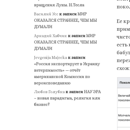
вращения Луны. Н.Тесла
поко
Василий Усс
к записи
МИР
ОКАЗАЛСЯ СТРАННЕЕ, ЧЕМ МЫ
Ее к
ДУМАЛИ
прим
Аркадий Хабчик
к записи
МИР
чист
ОКАЗАЛСЯ СТРАННЕЕ, ЧЕМ МЫ
есть
ДУМАЛИ
бабу
Jevgenija Maļecka
к записи
пере
«Россия экспортирует в Украину
схож
нетерпимость» — отчёт
американской Комиссии по
вероисповеданию
Любов Голубка
к записи
НАУ ЭРА
– новая парадигма, религия или
бизнес?