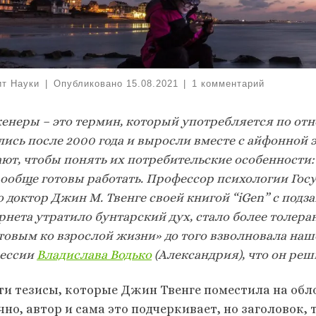
ит Науки
|
Опубликовано
15.08.2021
|
1 комментарий
енеры – это термин, который употребляется по от
лись после 2000 года и выросли вместе с айфонной 
ют, чтобы понять их потребительские особенности: 
вообще готовы работать. Профессор психологии Гос
о доктор Джин М. Твенге своей книгой “iGen” с под
рнета утратило бунтарский дух, стало более толер
товым ко взрослой жизни» до того взволновала наше
ессии
Владислава Водько
(Александрия), что он реш
эти тезисы, которые Джин Твенге поместила на обл
но, автор и сама это подчеркивает, но заголовок, 