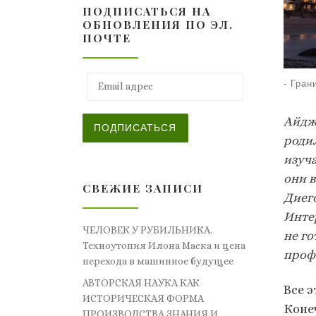
ПОДПИСАТЬСЯ НА
ОБНОВЛЕНИЯ ПО ЭЛ.
ПОЧТЕ
Email адрес
-
Гран
Айдж
ПОДПИСАТЬСЯ
роди
изуча
они 
СВЕЖИЕ ЗАПИСИ
Диег
Инте
ЧЕЛОВЕК У РУБИЛЬНИКА.
не го
Техноутопия Илона Маска и цена
проф
перехода в машинное будущее
АВТОРСКАЯ НАУКА КАК
Все 
ИСТОРИЧЕСКАЯ ФОРМА
Конеч
ПРОИЗВОДСТВА ЗНАНИЯ И