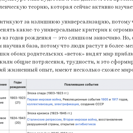
ленческую теорию, которая сейчас активно изучае
ритикуют за излишнюю универсализацию, потому чт
енять какие-то универсальные критерии к огромн
о из годов рождения — это слишком заносчиво. Но,
 и научная база, потому что люди растут в более-м
шки обоих родительских «веток» видят мир прибли
жили общие потрясения, трудности, и это сформи
ий жизненный опыт, имеют несколько схожее миро