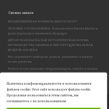
Свежие записи
НЕЗАВЕРШЁННАЯ ФОРМУЛА ВЫГОТСКОГО
ЧЕЛОВЕК У РУБИЛЬНИКА. Техноутопия Илона Маска и
цена перехода в машинное будущее
АВТОРСКАЯ НАУКА КАК ИСТОРИЧЕСКАЯ ФОРМА
ПРОИЗВОДСТВА ЗНАНИЯ И ИНСТИТУЦИОНАЛЬНАЯ
МОДЕЛЬ XXI ВЕКА
Кто управляет выбором: рынок, внимание и власть
после разлома
Рынок после разлома: специализация, власть и новые
центры влияния
Политика конфиденциальности и использования
файлов сookie: Этот сайт использует файлы cookie.
Продолжая пользоваться этим сайтом, вы
соглашаетесь с их использованием.
© 2026
Granite of science
– Все права защищены