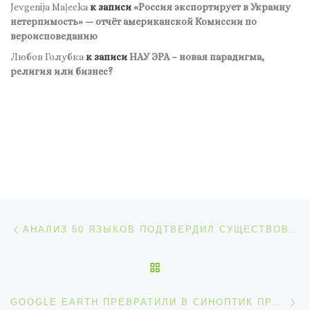
Jevgenija Maļecka
к записи
«Россия экспортирует в Украину
нетерпимость» — отчёт американской Комиссии по
вероисповеданию
Любов Голубка
к записи
НАУ ЭРА – новая парадигма,
религия или бизнес?
Навигация по записям
Предыдущая запись
АНАЛИЗ 50 ЯЗЫКОВ ПОДТВЕРДИЛ СУЩЕСТВОВАНИЕ ДВУХ МЕХАНИЗМОВ МЫШЛЕНИЯ
ОБРАТНО К СПИСКУ ЗАП
С
GOOGLE EARTH ПРЕВРАТИЛИ В СИНОПТИК ПРОГНОЗА ПОГОДЫ