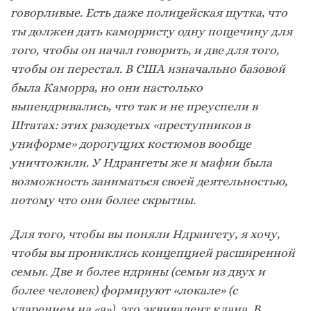
говорливые. Есть даже полицейская шутка, что
ты должен дать каморристу одну пощечину для
того, чтобы он начал говорить, и две для того,
чтобы он перестал.
В США изначально базовой
была Каморра, но они настолько
выпендривались, что так и не преуспели в
Штатах: этих разодетых «преступников в
униформе» дорогущих костюмов вообще
уничтожили. У Ндрангеты же и мафии была
возможность заниматься своей деятельностью,
потому что они более скрытны.
Для того, чтобы вы поняли Ндрангету, я хочу,
чтобы вы прониклись концепцией расширенной
семьи. Две и более ндрины (семьи из двух и
более человек) формируют «локале» (с
ударением на «а»), это эквивалент клана. В