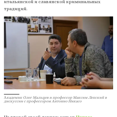
итальянской и славянской криминальных
традиций.
А
кадемик Олег Мальцев и профессор Максим Лепский в
дискуссии с профессором Антонио Никасо
На второй своей лекции сеньор
Никасо