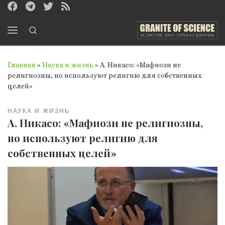
Перейти к содержимому
Search
Меню
Главная
»
Наука и жизнь
»
А. Никасо: «Мафиози не
религиозны, но используют религию для собственных
целей»
НАУКА И ЖИЗНЬ
А. Никасо: «Мафиози не религиозны,
но используют религию для
собственных целей»