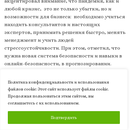
акцентировал внимание, что пандемия, как и
любой кризис, это не только убытки, но и
возможности для бизнеса: необходимо учиться
находить консультантов и настоящих
экспертов, принимать решения быстро, менять
менеджмент и учить людей
стрессоустойчивости. При этом, отметил, что
нужна новая система безопасности и навыки в
онлайн-безопасности, в прогнозировании.
В рамках онлайн-дискуссионной панели,
Политика конфиденциальности и использования
посвященной моделям бизнеса в пост-
файлов сookie: Этот сайт использует файлы cookie.
пандемийный период
членкор УАН Константин
Продолжая пользоваться этим сайтом, вы
Слободянюк
обратил
внимание на новые
соглашаетесь с их использованием.
требования, которые будут предъявлены к
любому виду бизнеса вне зависимости от
ПОДПИСАТЬСЯ
Подтвердить
территории.
Наличие механизмов управления