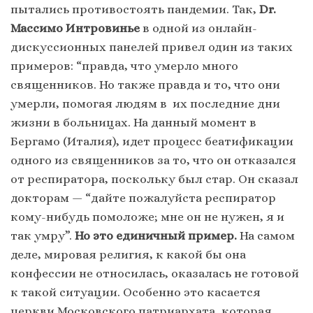
пытались противостоять пандемии. Так,
Dr.
Массимо Интровинье
в одной из онлайн-
дискуссионных панелей привел один из таких
примеров: “правда, что умерло много
священников. Но также правда и то, что они
умерли, помогая людям в их последние дни
жизни в больницах. На данный момент в
Бергамо (Италия), идет процесс беатификации
одного из священников за то, что он отказался
от респиратора, поскольку был стар. Он сказал
докторам — “дайте пожалуйста респиратор
кому-нибудь помоложе; мне он не нужен, я и
так умру”.
Но это единичный пример.
На самом
деле, мировая религия, к какой бы она
конфессии не относилась, оказалась не готовой
к такой ситуации. Особенно это касается
церкви Московского патриархата, которая