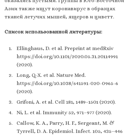
оказались пустыми. Группы в Юго-Восточной
Азии также ищут коронавирус в образцах
тканей летучих мышей, ящеров и циветт.
Список использованной литературы:
​Ellinghaus, D. et al. Preprint at medRxiv
https://doi.org/10.1101/2020.05.31.20114991
(2020).
​Long, Q.-X. et al. Nature Med.
https://doi.org/10.1038/s41591-020-0965-6
(2020).
​Grifoni, A. et al. Cell 181, 1489–1501 (2020).
​Ni, L. et al. Immunity 52, 971–977 (2020).
​Callow, K. A., Parry, H. F., Sergeant, M. &
Tyrrell, D. A. Epidemiol. Infect. 105, 435–446