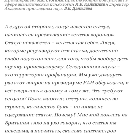
Драматерапевт
А.А. Стогний
, Практикующий консультант в
сфере аналитической психологии
И.В. Калинина
и директор
Академии прикладных наук
В.Е. Данилёва
А с другой стороны, когда известен статус,
начинается пресмыкание: «статья хорошая».
Статус неизвестен – «статья так себе». Люди,
которые рецензируют эти статьи, достаточно
слабо подготовлены для того, чтобы вообще дать
оценку происходящему. Сегодняшняя наука –
это территория профанации. Мы уже двадцать
раз этот вопрос на президиуме УАН обсуждали, и
всё сводилось к одному и тому же. Что требуют
сегодня? Поля, запятые, отступы, количество
строчек, количество букв – но никак не
содержание статьи. Почему? Мне мой коллега из
Британии тихо на ухо говорит, что статья им
неведома, а посчитать, сколько сантиметров