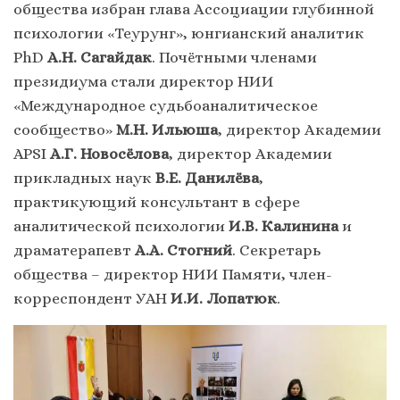
общества избран глава Ассоциации глубинной
психологии «Теурунг», юнгианский аналитик
PhD
А.Н. Сагайдак
. Почётными членами
президиума стали директор НИИ
«Международное судьбоаналитическое
сообщество»
М.Н. Ильюша
, директор Академии
APSI
А.Г. Новосёлова
, директор Академии
прикладных наук
В.Е. Данилёва
,
практикующий консультант в сфере
аналитической психологии
И.В. Калинина
и
драматерапевт
А.А. Стогний
. Секретарь
общества – директор НИИ Памяти, член-
корреспондент УАН
И.И. Лопатюк
.