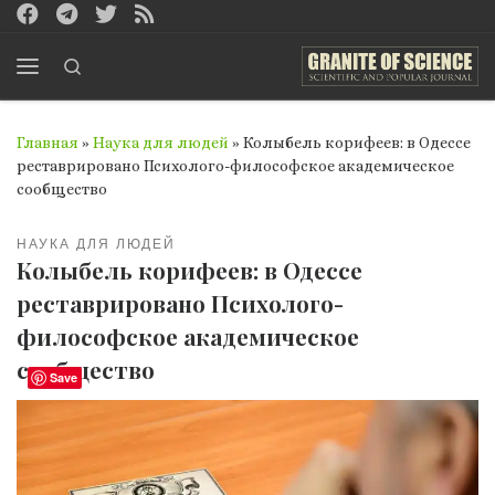
Перейти к содержимому
Search
Меню
Главная
»
Наука для людей
»
Колыбель корифеев: в Одессе
реставрировано Психолого-философское академическое
сообщество
НАУКА ДЛЯ ЛЮДЕЙ
Колыбель корифеев: в Одессе
реставрировано Психолого-
философское академическое
сообщество
Save