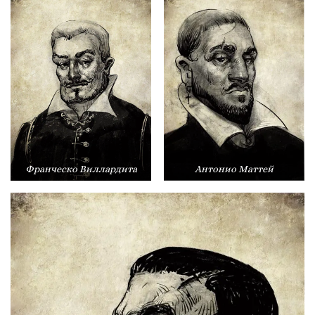
Франческо Виллардита
Антонио Маттей