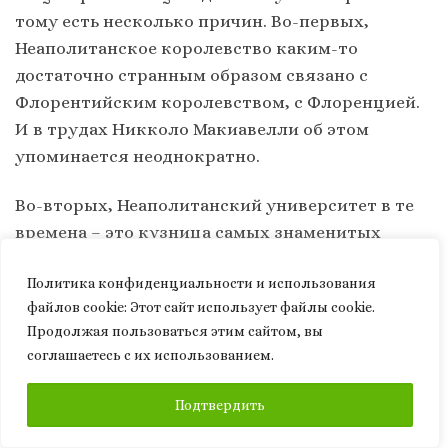
тому есть несколько причин. Во-первых,
Неаполитанское королевство каким-то
достаточно странным образом связано с
Флорентийским королевством, с Флоренцией.
И в трудах Никколо Макиавелли об этом
упоминается неоднократно.
Во-вторых, Неаполитанский университет в те
времена – это кузница самых знаменитых
ученых на весь мир. К примеру, возьмем
Политика конфиденциальности и использования
человека, который написал историю народов
файлов сookie: Этот сайт использует файлы cookie.
мира и много других документов и книг, в том
Продолжая пользоваться этим сайтом, вы
числе и по философии — Джамбатиста Вико. Он
соглашаетесь с их использованием.
был преподавателем и Неаполитанского
университета, а его отец — неаполитанский
ПОДПИСАТЬСЯ
Подтвердить
дворянин.