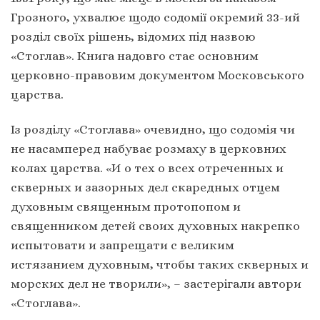
Грозного, ухвалює щодо содомії окремий 33-ий
розділ своїх рішень, відомих під назвою
«Стоглав». Книга надовго стає основним
церковно-правовим документом Московського
царства.
Із розділу «Стоглава» очевидно, що содомія чи
не насамперед набуває розмаху в церковних
колах царства. «И о тех о всех отреченных и
скверных и зазорных дел скаредных отцем
духовным священным протопопом и
священником детей своих духовных накрепко
испытовати и запрещати с великим
истязанием духовным, чтобы таких скверных и
морских дел не творили», – застерігали автори
«Стоглава».