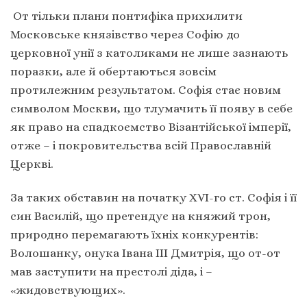
От тільки плани понтифіка прихилити
Московське князівство через Софію до
церковної унії з католиками не лише зазнають
поразки, але й обертаються зовсім
протилежним результатом. Софія стає новим
символом Москви, що тлумачить її появу в себе
як право на спадкоємство Візантійської імперії,
отже – і покровительства всій Православній
Церкві.
За таких обставин на початку XVІ-го ст. Софія і її
син Василій, що претендує на княжий трон,
природно перемагають їхніх конкурентів:
Волошанку, онука Івана ІІІ Дмитрія, що от-от
мав заступити на престолі діда, і –
«жидовствующих».