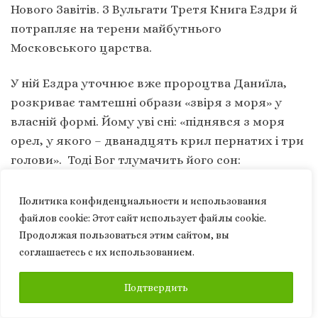
Нового Завітів. З Вульгати Третя Книга Ездри й
потрапляє на терени майбутнього
Московського царства.
У ній Ездра уточнює вже пророцтва Даниїла,
розкриває тамтешні образи «звіря з моря» у
власній формі. Йому уві сні: «піднявся з моря
орел, у якого – дванадцять крил пернатих і три
голови». Тоді Бог тлумачить його сон:
«Т
ри голови, що покояться, це означає, що в
Политика конфиденциальности и использования
останні дні царства Всевишній створить три
файлов сookie: Этот сайт использует файлы cookie.
царства і підкорить їм багато інших, і вони
Продолжая пользоваться этим сайтом, вы
будуть правити над землею і жителями її з
соглашаетесь с их использованием.
більшим гнітом, ніж всі попередні; тому вони і
ПОДПИСАТЬСЯ
Подтвердить
названі головами орла, бо вони і довершать
беззаконня його і покладуть край йому…»