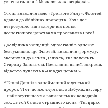
увінчає голови й Московських патріархів.
Отож, виводячи ідею «Третього Риму», Філотей
вдався до біблійних пророцтв. Хоча досі
незрозуміло: він застеріг від появи
деспотичного царства чи прославляв його?
Дослідники концепції одностайні в одному:
безсумнівно, що Філотей, виводячи формулу,
звернувся до Книги Даниїла, яка належить
Старому Заповітові. Посилання на неї, зокрема,
відверто лунають в «Обидах церкви».
У Книзі Даниїла однойменний юдейський
пророк VI ст. до н.е. тлумачить Набукаднассару
– наймогутнішому з вавилонських володарів –
сон, де той бачить страшного ідола: «Ти, царю,