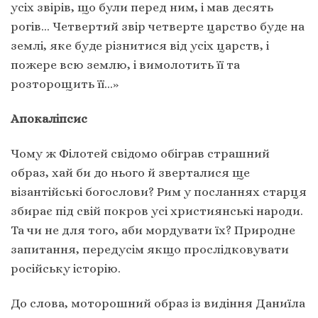
усіх звірів, що були перед ним, і мав десять
рогів… Четвертий звір четверте царство буде на
землі, яке буде різнитися від усіх царств, і
пожере всю землю, і вимолотить її та
розторощить її…»
Апокаліпсис
Чому ж Філотей свідомо обіграв страшний
образ, хай би до нього й зверталися ще
візантійські богослови? Рим у посланнях старця
збирає під свій покров усі християнські народи.
Та чи не для того, аби мордувати їх? Природне
запитання, передусім якщо прослідковувати
російську історію.
До слова, моторошний образ із видіння Даниїла