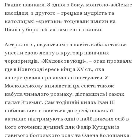
Радше навпаки. З одного боку, монголо-азійське
насліддя, з другого – грецька мудрість та
католицькі «єретики» торували шляхи на
Північ у боротьбі за тамтешні голови.
Астрологія, окультизм та навіть кабала також
унесли свою лепту в кругозір північних
чорноризців. «Жидовствующі», – отак прозвали
ще в Новгороді єресь кінця XV ст., яка
заперечувала православні постулати. У
Московському князівстві ця секта також
набула чималого розмаху, діставшись і самих
палат Кремля. Сам тодішній князь Іван ІІІ
поблажливо ставиться до єресі, позаяк її
активно підтримують одні з найближчих осіб в
його оточенні: думний дяк Федір Куріцин із
давнього боярського роду та Олена Волошанка.