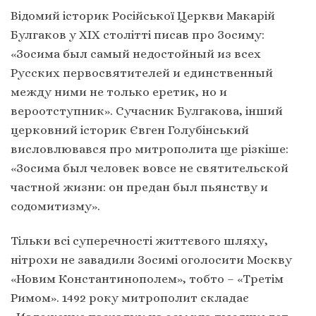
Відомий історик Російської Церкви Макарій
Булгаков у ХІХ столітті писав про Зосиму:
«Зосима был самый недостойный из всех
Русских первосвятителей и единственный
между ними не только еретик, но и
вероотступник». Сучасник Булгакова, інший
церковний історик Євген Голубінський
висловлювався про митрополита ще різкіше:
«Зосима был человек вовсе не святительской
частной жизни: он предан был пьянству и
содомитизму».
Тільки всі суперечності життєвого шляху,
нітрохи не завадили Зосимі оголосити Москву
«Новим Константинополем», тобто – «Третім
Римом». 1492 року митрополит складає