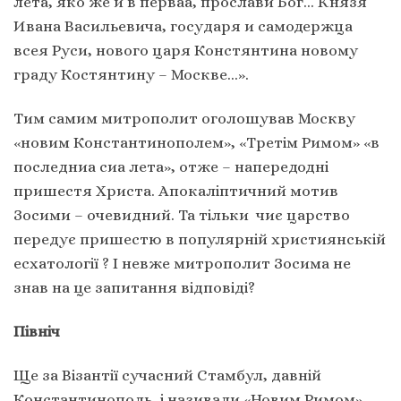
лета, яко же и в перваа, прослави Бог… Князя
Ивана Васильевича, государя и самодержца
всея Руси, нового царя Констянтина новому
граду Костянтину – Москве…».
Тим самим митрополит оголошував Москву
«новим Константинополем», «Третім Римом» «в
последниа сиа лета», отже – напередодні
пришестя Христа. Апокаліптичний мотив
Зосими – очевидний. Та тільки чиє царство
передує пришестю в популярній християнській
есхатології ? І невже митрополит Зосима не
знав на це запитання відповіді?
Північ
Ще за Візантії сучасний Стамбул, давній
Константинополь, і називали «Новим Римом».