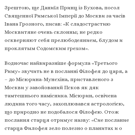
Зрештою, ще Даниїл Принц із Бухова, посол
Священної Римської Імперії до Москви за часів
Івана Грозного, писав: «К сладострастию
Москвитяне очень склонны; не редко
оскверняют себя прелюбодеянием, блудом и
проклятым Содомским грехом».
Водночас найвиразніше формула «Третього
Риму» звучить не в посланні Філофея до царя, а
– до Місюрина-Мунєхіна, приставленого з
Москви у завойований Псков як дяк
тамтешнього намісника. Місюрин, освічена
людина того часу, захоплювався астрологією,
що природно не подобалося Філофею. Отож
послання старця отримує назву: «Сие послание
старца Филофея зело полезно о планитах и о