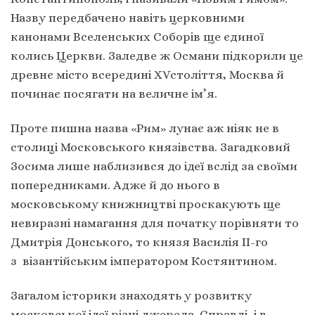
Назву передбачено навіть церковними
канонами Вселенських Соборів ще єдиної
колись Церкви. Заледве ж Османи підкорили це
древнє місто всередині XVстоліття, Москва й
починає посягати на величне ім’я.
Проте пишна назва «Рим» лунає аж ніяк не в
столиці Московського князівства. Загадковий
Зосима лише наблизився до ідеї вслід за своїми
попередниками. Адже й до нього в
московському книжництві проскакують ще
невиразні намагання для початку порівняти то
Дмитрія Донського, то князя Василія ІІ-го
з візантійським імператором Костянтином.
Загалом історики знаходять у розвитку
московської ідеї різні джерела. Справді, і в