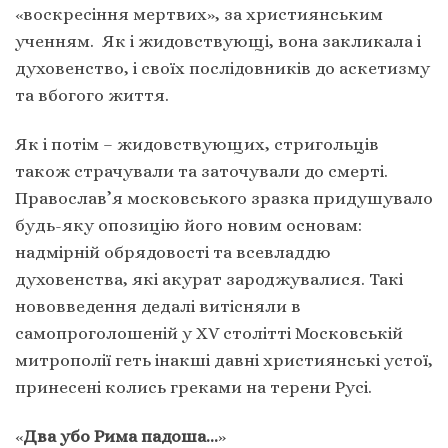
«воскресіння мертвих», за християнським
ученням. Як і жидовствующі, вона закликала і
духовенство, і своїх послідовників до аскетизму
та вбогого життя.
Як і потім – жидовствующих, стригольців
також страчували та заточували до смерті.
Православ’я московського зразка придушувало
будь-яку опозицію його новим основам:
надмірній обрядовості та всевладдю
духовенства, які акурат зароджувалися. Такі
нововведення дедалі витісняли в
самопроголошеній у ХV столітті Московській
митрополії геть інакші давні християнські устої,
принесені колись греками на терени Русі.
«
Два убо Рима падоша…
»