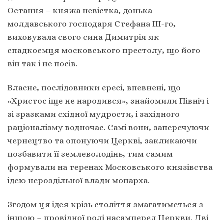
Остання – княжа невістка, донька
молдавського господаря Стефана ІІІ-го,
виховувала свого сина Димитрія як
спадкоємця московського престолу, що його
він так і не посів.
Власне, послідовники єресі, впевнені, що
«Христос іще не народився», знайомили Північ і
зі зразками східної мудрости, і західного
раціоналізму водночас. Самі вони, заперечуючи
чернецтво та опонуючи Церкві, закликаючи
позбавити її землеволодінь, тим самим
формували на теренах Московського князівства
ідею нероздільної влади монарха.
Згодом ця ідея крізь століття змагатиметься з
іншою – провідної ролі насамперед Церкви. Дві