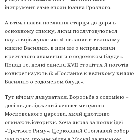
інструмент саме епохи Іоанна Грозного.
А втім, і назва послання старця до царя в
основному списку, яким послуговуються
науковців лунає як: «Послание к великому
князю Василию, в нем же о исправлении
крестаного знамения и о содомском блуде».
Понад те, деякі списки XVII століття й поготів
конкретизують її: «Послание к великому князю
Василию о содомском блуде».
Тут нічому дивуватися. Боротьба з содомією –
досі недосліджений аспект минулого
Московського царства, який цнотливо
огинають історики. Хоча якраз за появи ідеї
«Третього Риму», Церковний Стоглавий собор
1551 року, що має місце в Москві за наказом