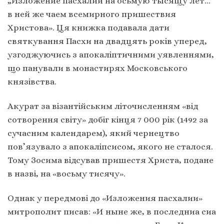
„Изложение пасхалии на осьмую тысящу лет…
в ней же чаем всемирного пришествия
Христова». Ця книжка подавала дати
святкування Пасхи на двадцять років уперед,
узгоджуючись з апокаліптичними уявленнями,
що панували в монастирях Московського
князівства.
Акурат за візантійським літочисленням «від
сотворення світу» добіг кінця 7 000 рік (1492 за
сучасним календарем), який чернецтво
пов’язувало з апокаліпсисом, якого не сталося.
Тому Зосима відсував пришестя Христа, подане
в назві, на «восьму тисячу».
Однак у передмові до «Изложения пасхалии»
митрополит писав: «И ныне же, в последниа сиа