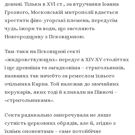
донині. Тільки в XVI ст., за втручання Іоанна
Грозного, Московській митрополії вдається
хрестити фіно-угорські племена, передусім
чудь, іжори та води, що заселяють
Новгородщину з Псковщиною.
Там-таки на Псковщині секті
«жидровствующих» передує в XIV-XV століттях
і ще древніша та загадковіша – стригольників,
названих так начебто за ремеслом їхнього
очільника Карпа. Той належав до звичайних
перукарів, яких тоді й кликали на Півночі –
«стригольниками».
Секта радикально заперечувала не лише
сутність церковних обрядів, але й, згідно з
їхніми опонентами – саме потойбічне