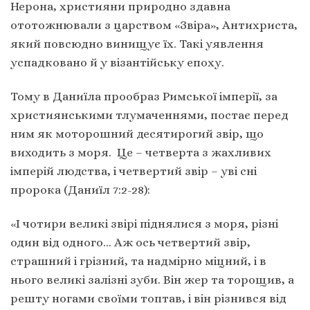
Нерона, християни природно здавна
ототожнювали з царством «Звіра», Антихриста,
який повсюдно винищує їх. Такі уявлення
успадковано й у візантійську епоху.
Тому в Даниїла прообраз Римської імперії, за
християнськими тлумаченнями, постає перед
ним як моторошний десятирогий звір, що
виходить з моря. Це – четверта з жахливих
імперій людства, і четвертий звір – уві сні
пророка (Даниїл 7:2-28):
«І чотири великі звірі піднялися з моря, різні
один від одного… Аж ось четвертий звір,
страшний і грізний, та надмірно міцний, і в
нього великі залізні зуби. Він жер та торощив, а
решту ногами своїми топтав, і він різнився від