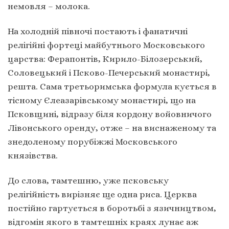
немовля – молока.
На холодній півночі постають і фанатичні
релігійні фортеці майбутнього Московського
царства: Ферапонтів, Кирило-Білозерський,
Соловецький і Псково-Печерський монастирі,
решта. Сама третьоримська формула кується в
тісному Єлеазарівському монастирі, що на
Псковщині, відразу біля кордону войовничого
Лівонського оренду, отже – на виснаженому та
знедоленому порубіжжі Московського
князівства.
До слова, тамтешню, уже псковську
релігійність вирізняє ще одна риса. Церква
постійно гартується в боротьбі з язичництвом,
відгомін якого в тамтешніх краях лунає аж