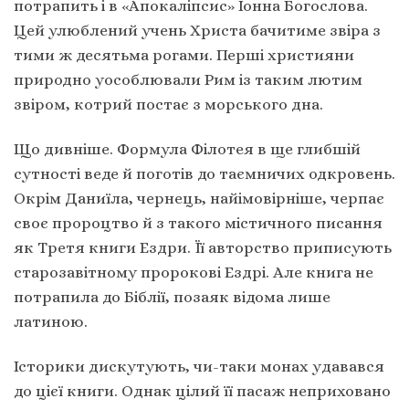
потрапить і в «Апокаліпсис» Іонна Богослова.
Цей улюблений учень Христа бачитиме звіра з
тими ж десятьма рогами. Перші християни
природно уособлювали Рим із таким лютим
звіром, котрий постає з морського дна.
Що дивніше. Формула Філотея в ще глибшій
сутності веде й поготів до таємничих одкровень.
Окрім Даниїла, чернець, найімовірніше, черпає
своє пророцтво й з такого містичного писання
як Третя книги Ездри. Її авторство приписують
старозавітному пророкові Ездрі. Але книга не
потрапила до Біблії, позаяк відома лише
латиною.
Історики дискутують, чи-таки монах удавався
до цієї книги. Однак цілий її пасаж неприховано