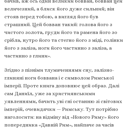
бачив, аж ось один великий бовван, бовван цей
величезний, а блиск його дуже сильний; він
стояв перед тобою, а вигляд його був
страшний. Цей бовван такий: голова його з
чистого золота, груди його та рамена його зо
срібла, нутро його та стегно його з міді, голінки
його з заліза, ноги його частинно з заліза, а
частинно з глини».
Згідно з пізніми тлумаченнями сну, залізно-
глиняні ноги боввана і є символом Римської
імперії. Проте книга доповнює цей образ. Далі
сам Даниїл, уже за християнськими
уявленнями, бачить уві сні останню зі світових
імперій, очевидячки — Римську. Тут потрібно
наголосити: на відміну від «Нового Риму» його
попередника «Давній Рим», найпаче за часів