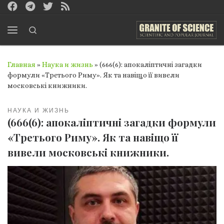
Перейти к содержимому
Search
Меню
Главная
»
Наука и жизнь
»
(666(6): апокаліптичні загадки
формули «Третього Риму». Як та навіщо її вивели
московські книжники.
НАУКА И ЖИЗНЬ
(666(6): апокаліптичні загадки формули
«Третього Риму». Як та навіщо її
вивели московські книжники.