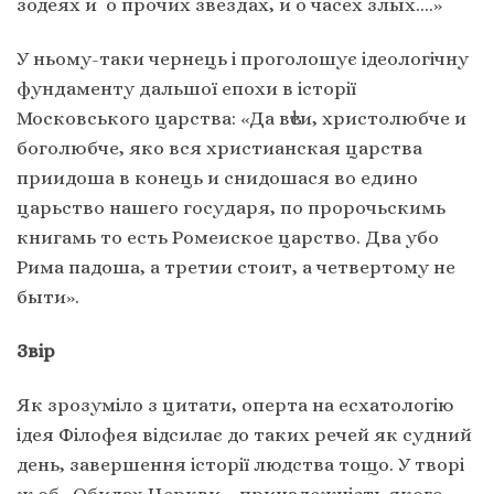
зодеях и о прочих звездах, и о часех злых….»
У ньому-таки чернець і проголошує ідеологічну
фундаменту дальшої епохи в історії
Московського царства: «Да вѣси, христолюбче и
боголюбче, яко вся христианская царства
приидоша в конець и снидошася во едино
царьство нашего государя, по пророчьскимь
книгамь то есть Ромеиское царство. Два убо
Рима падоша, а третии стоит, а четвертому не
быти».
Звір
Як зрозуміло з цитати, оперта на есхатологію
ідея Філофея відсилає до таких речей як судний
день, завершення історії людства тощо. У творі