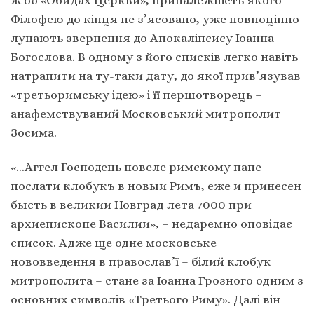
ж об «Обидах Церкви», приналежність якого
Філофею до кінця не з’ясовано, уже повноцінно
лунають звернення до Апокаліпсису Іоанна
Богослова. В одному з його списків легко навіть
натрапити на ту-таки дату, до якої прив’язував
«третьоримську ідею» і її першотворець –
анафемствуваний Московський митрополит
Зосима.
«…Аггел Господень повеле римскому папе
послати клобукъ в новыи Римъ, еже и принесен
бысть в великии Новград лета 7000 при
архиепископе Василии», – недаремно оповідає
список. Адже ще одне московське
нововведення в православ’ї – білий клобук
митрополита – стане за Іоанна Грозного одним з
основних символів «Третього Риму». Далі він