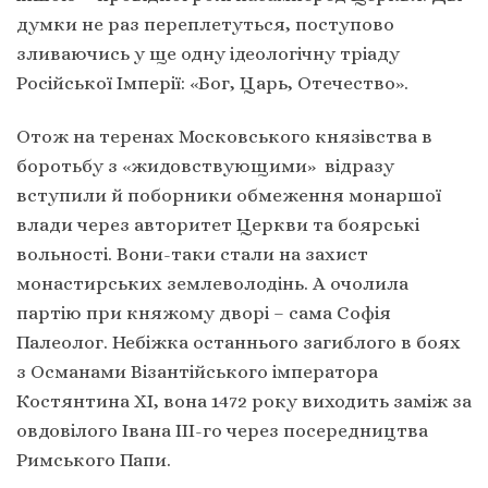
думки не раз переплетуться, поступово
зливаючись у ще одну ідеологічну тріаду
Російської Імперії: «Бог, Царь, Отечество».
Отож на теренах Московського князівства в
боротьбу з «жидовствующими» відразу
вступили й поборники обмеження монаршої
влади через авторитет Церкви та боярські
вольності. Вони-таки стали на захист
монастирських землеволодінь. А очолила
партію при княжому дворі – сама Софія
Палеолог. Небіжка останнього загиблого в боях
з Османами Візантійського імператора
Костянтина ХІ, вона 1472 року виходить заміж за
овдовілого Івана ІІІ-го через посередництва
Римського Папи.