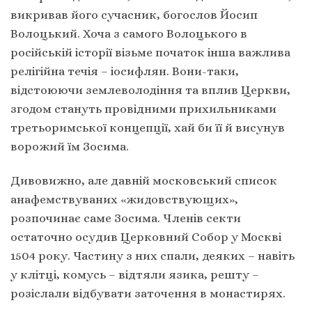
викривав його сучасник, богослов Йосип
Волоцький. Хоча з самого Волоцького в
російській історії візьме початок інша важлива
релігійна течія – іосифлян. Вони-таки,
відстоюючи землеволодіння та вплив Церкви,
згодом стануть провідними прихильниками
третьоримської концепції, хай би її й висунув
ворожий їм Зосима.
Дивовижно, але давній московський список
анафемствуваних «жидовствующих»,
розпочинає саме Зосима. Членів секти
остаточно осудив Церковний Собор у Москві
1504 року. Частину з них спали, деяких – навіть
у клітці, комусь – відтяли язика, решту –
розіслали відбувати заточення в монастирях.