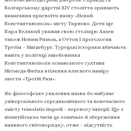
Болгарському царстві XIV століття зринають
намагання присвоїти назву «Новий
Константинополь» місту Тирново. Доти ще
Карл Великий уважав свою столицю Аахен
також Новим Римом, а Оттон І проголосив
Третім – Магдебург. Турецькі історики вбачають
навіть у політиці завойовника
Константинополя османського султана
Мегмеда Фатіха втілення власного наміру
звести «Третій Рим».
Як філософське уявлення назва-бо набуває
універсального середньовічного та новочасного
змісту translatio imperii – переносу імперії. Ще з
візантійських часів це означало й збереження
наявного світопорядку, отже – відсутність