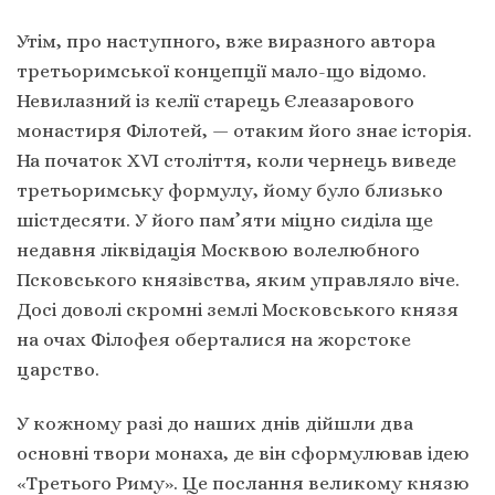
Утім, про наступного, вже виразного автора
третьоримської концепції мало-що відомо.
Невилазний із келії старець Єлеазарового
монастиря Філотей, — отаким його знає історія.
На початок XVI століття, коли чернець виведе
третьоримську формулу, йому було близько
шістдесяти. У його пам’яти міцно сиділа ще
недавня ліквідація Москвою волелюбного
Псковського князівства, яким управляло віче.
Досі доволі скромні землі Московського князя
на очах Філофея оберталися на жорстоке
царство.
У кожному разі до наших днів дійшли два
основні твори монаха, де він сформулював ідею
«Третього Риму». Це послання великому князю