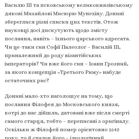
Василю ІІІ та псковському великокнязівському
дякові Михайлові Мисюрю Мунехіну. Донині
збереглися різні списки цих текстів. Отож
науковці досі дискутують щодо змісту
послання, навіть – їхнього царського адресата.
Чи це-таки син Софії Палеолог – Василій ІІІ,
приналежний до роду візантійських
імператорів? Чи вже його син – Іоанн Грозний,
за якого концепція «Третього Риму» набуде
остаточних рис?
Донині мало-хто наголошує на тому, що
послання Філофея до Московського князя,
котрі до нас дійшли, датовані вже після смерті
самого старця, тобто – переписані з оригіналу.
Оскільки ж Філофей помер орієнтовно 1542
року, то й спадок його – ідеологічний