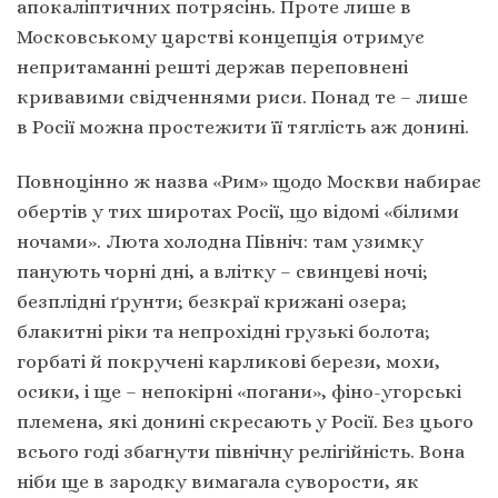
апокаліптичних потрясінь. Проте лише в
Московському царстві концепція отримує
непритаманні решті держав переповнені
кривавими свідченнями риси. Понад те – лише
в Росії можна простежити її тяглість аж донині.
Повноцінно ж назва «Рим» щодо Москви набирає
обертів у тих широтах Росії, що відомі «білими
ночами». Люта холодна Північ: там узимку
панують чорні дні, а влітку – свинцеві ночі;
безплідні ґрунти; безкраї крижані озера;
блакитні ріки та непрохідні грузькі болота;
горбаті й покручені карликові берези, мохи,
осики, і ще – непокірні «погани», фіно-угорські
племена, які донині скресають у Росії. Без цього
всього годі збагнути північну релігійність. Вона
ніби ще в зародку вимагала суворости, як