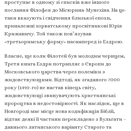
проступає в одному зі списків вже іншого
послання Філофея до Місюрина-Мунєхіна. На це-
таки вказують і свідчення близької епохи,
приналежні хорватському просвітникові Юрія
Крижаничу. Той також пов’язував
«третьоримську форму» насамперед із Ездрою.
Власне, ще коли Філотей був молодим чернцем,
Третя книга Ездри потрапляє з Європи до
Московського царства через полеміки з
жидовствующими. Відтоді, як згаданого 7000
року (1492-го) не настав кінець світу,
жидовствующі звинувачують християнські
пророцтва в недостовірності. Як наслідок, ще в
Новгороді має місце нова кодифікація Біблії,
відтак деякі її частини перекладено з Вульгати –
давнього латинського варіанту Старого та