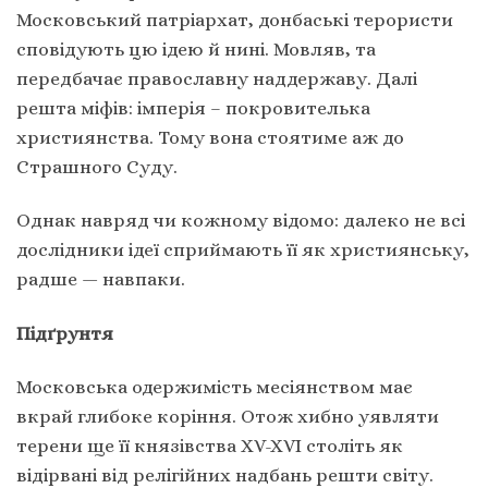
Московський патріархат, донбаські терористи
сповідують цю ідею й нині. Мовляв, та
передбачає православну наддержаву. Далі
решта міфів: імперія – покровителька
християнства. Тому вона стоятиме аж до
Страшного Суду.
Однак навряд чи кожному відомо: далеко не всі
дослідники ідеї сприймають її як християнську,
радше — навпаки.
Підґрунтя
Московська одержимість месіянством має
вкрай глибоке коріння. Отож хибно уявляти
терени ще її князівства XV-XVI століть як
відірвані від релігійних надбань решти світу.