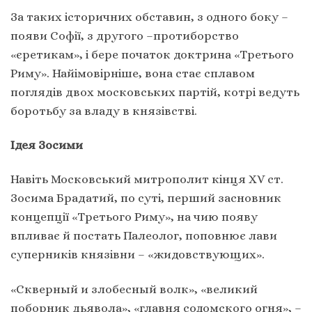
За таких історичних обставин, з одного боку –
появи Софії, з другого –протиборство
«єретикам», і бере початок доктрина «Третього
Риму». Найімовірніше, вона стає сплавом
поглядів двох московських партій, котрі ведуть
боротьбу за владу в князівстві.
Ідея Зосими
Навіть Московський митрополит кінця XV ст.
Зосима Брадатий, по суті, перший засновник
концепції «Третього Риму», на чию появу
впливає й постать Палеолог, поповнює лави
суперників князівни – «жидовствующих».
«Скверный и злобесный волк», «великий
поборник дьявола», «главня содомского огня», –