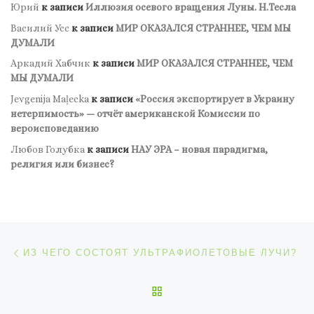
Юрий
к записи
Иллюзия осевого вращения Луны. Н.Тесла
Василий Усс
к записи
МИР ОКАЗАЛСЯ СТРАННЕЕ, ЧЕМ МЫ
ДУМАЛИ
Аркадий Хабчик
к записи
МИР ОКАЗАЛСЯ СТРАННЕЕ, ЧЕМ
МЫ ДУМАЛИ
Jevgenija Maļecka
к записи
«Россия экспортирует в Украину
нетерпимость» — отчёт американской Комиссии по
вероисповеданию
Любов Голубка
к записи
НАУ ЭРА – новая парадигма,
религия или бизнес?
Навигация по записям
Предыдущая запись
ИЗ ЧЕГО СОСТОЯТ УЛЬТРАФИОЛЕТОВЫЕ ЛУЧИ?
ОБРАТНО К СПИСКУ ЗАП