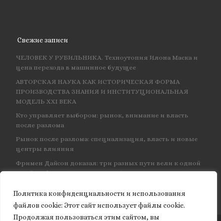
Свежие записи
ЧЕЛОВЕК У РУБИЛЬНИКА. Техноутопия Илона Маска и
цена перехода в машинное будущее
АВТОРСКАЯ НАУКА КАК ИСТОРИЧЕСКАЯ ФОРМА
ПРОИЗВОДСТВА ЗНАНИЯ И ИНСТИТУЦИОНАЛЬНАЯ
МОДЕЛЬ XXI ВЕКА
Кто управляет выбором: рынок, внимание и власть
после разлома
Рынок после разлома: специализация, власть и новые
центры влияния
Фримен Дайсон доказал: три разных пути вели к одной
и той же физике — и навсегда объединил КЭД
Политика конфиденциальности и использования
файлов сookie: Этот сайт использует файлы cookie.
Продолжая пользоваться этим сайтом, вы