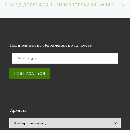
С
ВЫХОД ДОЛГОЖДАННОЙ МОНОГРАФИИ «ФИЛОСОФИЯ ЮГА ИТАЛИИ» СОСТОЯЛСЯ В КИЕВЕ
Подписаться на обновления по эл. почте
Email адрес
ПОДПИСАТЬСЯ
Архивы
Архивы