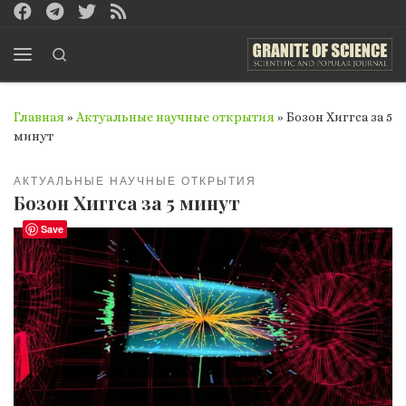
Перейти к содержимому
Search
Меню
Главная
»
Актуальные научные открытия
»
Бозон Хиггса за 5
минут
АКТУАЛЬНЫЕ НАУЧНЫЕ ОТКРЫТИЯ
Бозон Хиггса за 5 минут
Save