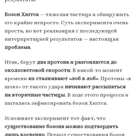
Бозон Хиггса
— тяжелая частица и обнаружить
его крайне непросто. Суть эксперимента очень
проста, но вот реализация с последующей
интерпретацией результатов — настоящая
проблема
.
Итак, берут
два протона и разгоняются до
околосветовой скорости
. В какой-то момент
времени
их сталкивают «лоб в лоб»
. Протоны «в
шоке» от такого удара
начинают рассыпаться
на вторичные частицы
. В ходе этого процесса и
пытались зафиксировать бозон Хиггса.
Усложняет эксперимент тот факт, что
существование бозона можно подтвердить
лишь косвенно
. Период существования бозон