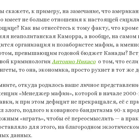
вы скажете, к примеру, на замечание, что америка
о имеет не больше отношения к настоящей сицили
рщице? Как вы отнесётесь к тому факту, что кроме 
няя неаполитанская Каморра, а вообще, на самом 
дится организация и позабористее мафии, а именн
отом, превышающим годовой бюджет Канады? Встр
вой криминологии
Антонио Никасо
о том, что есл
геты, то она, экономика, просто рухнет в тот же д
мните, откуда родилось ваше личное представление
енции «Менеджер мафии», которой в начале 2000
авки, и при этом дефицит не прекращался, её с пр
л злого, подлого и коварного бандитизма 90-х врод
ожным «играть», чтобы её переосмыслить — а прак
оставляло для этого, на благородном экзотическо
ных данных.