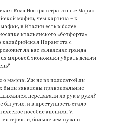
нская Коза Ностра в трактовке Марио
йской мафии, чем картина – к
мафии, в Италии есть и более
носачке итальянского «ботфорта»
о калабрийская Ндрангета с
евожит ли вас заявление гранда
и из мировой экономики убрать деньги
ень?
 о мафии. Уж не из полосатой ли
-х были завалены привокзальные
идыханием передавали из рук в руки?
е бы утих, и в преступность стало
тическое пособие анонима V.
м материале, больше чем нужно