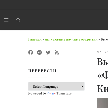
Перейти к содержимому
Search
Меню
Главная
»
Актуальные научные открытия
»
Вых
АКТУ
Вы
ПЕРЕВЕСТИ
«Ф
Ки
Powered by
Translate