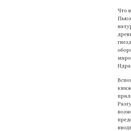
Что 
Пьюз
нату
древ
гнез
обор
миро
Ндран
Вспо
книж
прил
Разгу
возм
пред
ввод