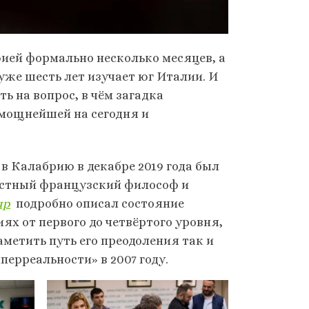
ией формально несколько месяцев, а
же шесть лет изучает юг Италии. И
ь на вопрос, в чём загадка
 мощнейшей на сегодня и
 Калабрию в декабре 2019 года был
естный французский философ и
яр
подробно описал состояние
х от первого до четвёртого уровня,
аметить путь его преодоления так и
иперреальности» в 2007 году.