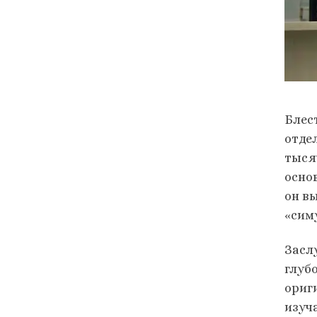
Блес
отде
тыся
осно
он в
«сим
Засл
глуб
ориг
изуч