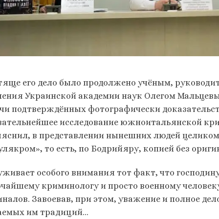
тяще его дело было продолжено учёным, руководит
ления Украинской академии наук Олегом Мальцевым
чи подтверждённых фотографически доказательств
вательнейшее исследование южноитальянской кри
ыяснил, в представлении нынешних людей целиком
улякром», то есть, по Бодрийяру, копией без ориги
уживает особого внимания тот факт, что господину
очайшему криминологу и просто военному человеку
иналов. Завоевав, при этом, уважение и полное дел
аемых им традиций…