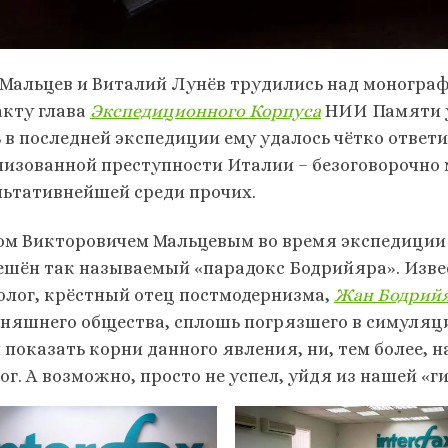
 Мальцев и Виталий Лунёв трудились над монограф
акту глава
Экспедиционного Корпуса
НИИ Памяти у
 в последней экспедиции ему удалось чётко ответит
низованной преступности Италии – безоговорочно
льтативнейшей среди прочих.
ом Викторовичем Мальцевым во время экспедиции в
ешён так называемый «парадокс Бодрийяра». Изв
олог, крёстный отец постмодернизма,
Жан Бодрий
дняшнего общества, сплошь погрязшего в симуляция
 показать корни данного явления, ни, тем более, н
ог. А возможно, просто не успел, уйдя из нашей «г