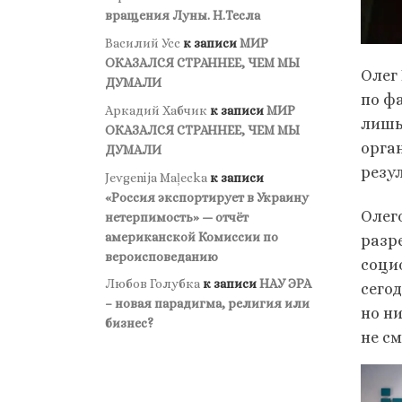
вращения Луны. Н.Тесла
Василий Усс
к записи
МИР
ОКАЗАЛСЯ СТРАННЕЕ, ЧЕМ МЫ
Олег
ДУМАЛИ
по ф
Аркадий Хабчик
к записи
МИР
лишь
ОКАЗАЛСЯ СТРАННЕЕ, ЧЕМ МЫ
орга
ДУМАЛИ
резу
Jevgenija Maļecka
к записи
«Россия экспортирует в Украину
Олег
нетерпимость» — отчёт
американской Комиссии по
разр
вероисповеданию
соци
Любов Голубка
к записи
НАУ ЭРА
сего
– новая парадигма, религия или
но ни
бизнес?
не см