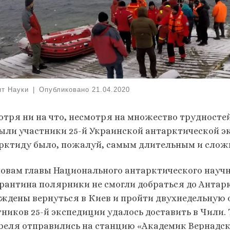
ит Науки
|
Опубликовано
21.04.2020
отря ни на что, несмотря на множество трудносте
ыли участники 25-й Украинской антарктической э
рктиду было, пожалуй, самым длительным и слож
ловам главы Национального антарктического научн
арантина полярники не смогли добраться до Антарк
ждены вернуться в Киев и пройти двухнедельную 
тников 25-й экспедиции удалось доставить в Чили.
преля отправились на станцию ​​«Академик Вернадск