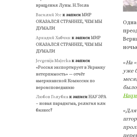
вращения Луны. Н.Тесла
Василий Усс
к записи
МИР
ОКАЗАЛСЯ СТРАННЕЕ, ЧЕМ МЫ
Одна
ДУМАЛИ
прео
Аркадий Хабчик
к записи
МИР
Верн
ОКАЗАЛСЯ СТРАННЕЕ, ЧЕМ МЫ
ночь
ДУМАЛИ
Jevgenija Maļecka
к записи
«
На «
«Россия экспортирует в Украину
уже 
нетерпимость» — отчёт
меся
американской Комиссии по
было
вероисповеданию
Наци
Любов Голубка
к записи
НАУ ЭРА
– новая парадигма, религия или
«
Для
бизнес?
штор
прол
переи