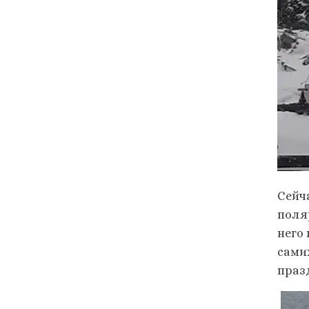
Сейч
поля
него
сами
праз