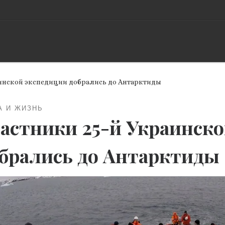
аинской экспедиции добрались до Антарктиды
А И ЖИЗНЬ
астники 25-й Украинско
брались до Антарктиды