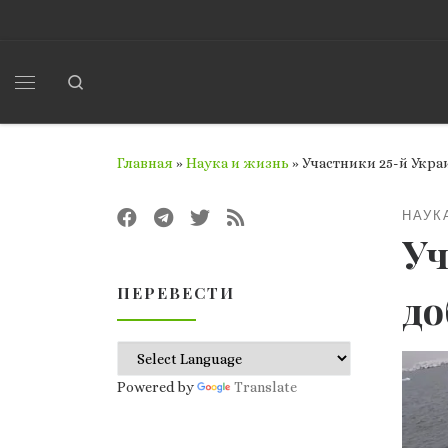
Перейти к содержимому
Search
Меню
Главная
»
Наука и жизнь
»
Участники 25-й Укр
НАУК
Уч
ПЕРЕВЕСТИ
до
Powered by
Translate