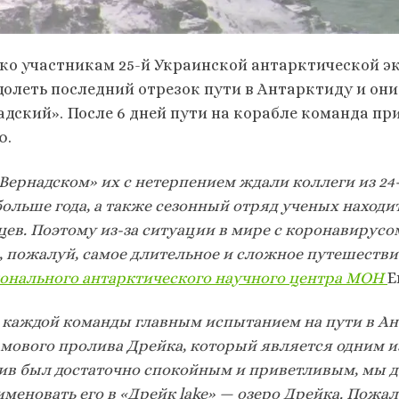
ко участникам 25-й Украинской антарктической эк
долеть последний отрезок пути в Антарктиду и он
адский». После 6 дней пути на корабле команда пр
ю.
Вернадском» их с нетерпением ждали коллеги из 24
больше года, а также сезонный отряд ученых находи
цев. Поэтому из-за ситуации в мире с коронавирусо
, пожалуй, самое длительное и сложное путешестви
онального антарктического научного центра МОН
Е
 каждой команды главным испытанием на пути в Ан
мового пролива Дрейка, который является одним из
ив был достаточно спокойным и приветливым, мы 
меновать его в «Дрейк lake» — озеро Дрейка. Пожал