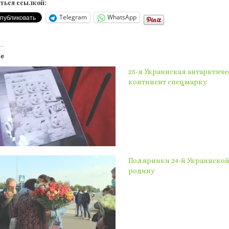
ться ссылкой:
Telegram
WhatsApp
ее
25-я Украинская антарктич
континент спецмарку
Полярники 24-й Украинской
родину