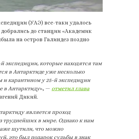
спедиции (УАЭ) все-таки удалось
и добрались до станции «Академик
ибыла на остров Галиндез поздно
-й экспедиции, которые находятся там
тся в Антарктиде уже несколько
м и карантином у 25-й экспедиции
е в Антарктиду
», —
отметил глава
вгений Дикий.
тарктиду является проход
 труднейших в мире. Однако к нам
даже шутили, что можно
уй, это был подарок судьбы в знак