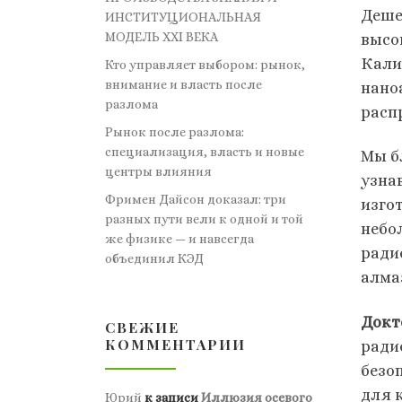
Деше
ИНСТИТУЦИОНАЛЬНАЯ
МОДЕЛЬ XXI ВЕКА
высо
Кали
Кто управляет выбором: рынок,
внимание и власть после
нано
разлома
расп
Рынок после разлома:
специализация, власть и новые
Мы б
центры влияния
узна
Фримен Дайсон доказал: три
изго
разных пути вели к одной и той
небо
же физике — и навсегда
ради
объединил КЭД
алма
Докт
СВЕЖИЕ
КОММЕНТАРИИ
ради
безо
для 
Юрий
к записи
Иллюзия осевого