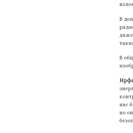
взло
В до
ради
даже
таки
В об
изоб
Ирф
энер
конт
нас 
но о
безо