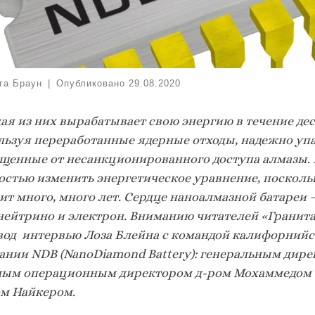
га Браун
|
Опубликовано
29.08.2020
ая из них вырабатывает свою энергию в течение де
льзуя переработанные ядерные отходы, надежно уп
щенные от несанкционированного доступа алмазы.
стью изменить энергетическое уравнение, поскольк
т много, много лет.
Сердце наноалмазной батареи — 
нейтрино и электрон.
Вниманию читателей «Гранита
вод интервью Лоза Блейна с командой калифорний
ании
NDB (
Nano
Diamond
Battery): генеральным дир
ным операционным директором д-ром Мохаммедом 
м Найкером.