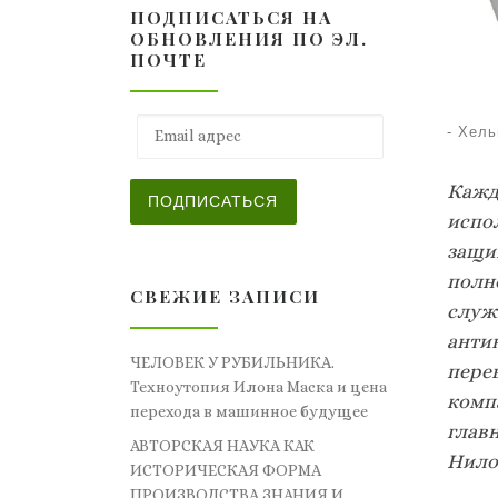
ПОДПИСАТЬСЯ НА
ОБНОВЛЕНИЯ ПО ЭЛ.
ПОЧТЕ
Email адрес
-
Хель
Кажд
ПОДПИСАТЬСЯ
испо
защи
полно
СВЕЖИЕ ЗАПИСИ
служи
анти
ЧЕЛОВЕК У РУБИЛЬНИКА.
пере
Техноутопия Илона Маска и цена
комп
перехода в машинное будущее
глав
АВТОРСКАЯ НАУКА КАК
Нило
ИСТОРИЧЕСКАЯ ФОРМА
ПРОИЗВОДСТВА ЗНАНИЯ И