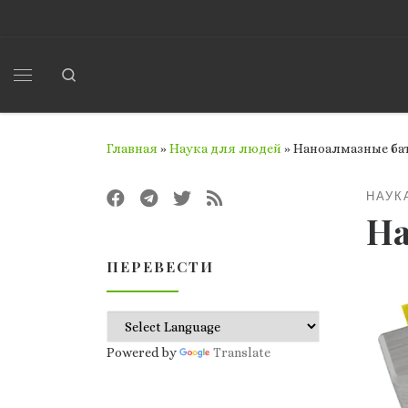
Перейти к содержимому
Search
Меню
Главная
»
Наука для людей
»
Наноалмазные ба
НАУК
На
ПЕРЕВЕСТИ
Powered by
Translate