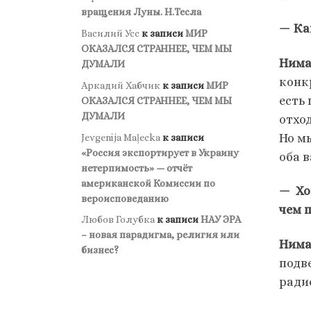
вращения Луны. Н.Тесла
— Ка
Василий Усс
к записи
МИР
ОКАЗАЛСЯ СТРАННЕЕ, ЧЕМ МЫ
Нима
ДУМАЛИ
конк
Аркадий Хабчик
к записи
МИР
есть
ОКАЗАЛСЯ СТРАННЕЕ, ЧЕМ МЫ
ДУМАЛИ
отхо
Но м
Jevgenija Maļecka
к записи
«Россия экспортирует в Украину
оба 
нетерпимость» — отчёт
американской Комиссии по
— Хо
вероисповеданию
чем 
Любов Голубка
к записи
НАУ ЭРА
– новая парадигма, религия или
Нима
бизнес?
подв
ради