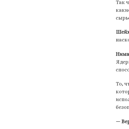
Так 
каки
сырь
Шейх
наск
Ним
Ядер
спос
То, 
кото
испо
безо
— Вер