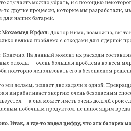
что эту часть можно убрать, и с помощью некоторо
е-то другие процессы, которые мы разработали, м
е для наших батарей.
 Мохаммед Ирфан:
Доктор Нима, возможно, вы так
олько велика проблема с отходами для ядерной п
а
: Конечно. На данный момент их расходы составля
ные отходы — очень большая проблема во всем мире.
оба повторно использовать его в безопасном решен
что мы делаем, решает две задачи в одной. Превращ
рая вырабатывает энергию очень безопасным спосо
льзуется — а она может иметь очень долгий срок сл
пасным побочным продуктом, не наносящим вреда
но. Итак, я где-то видел цифру, что эти батареи м