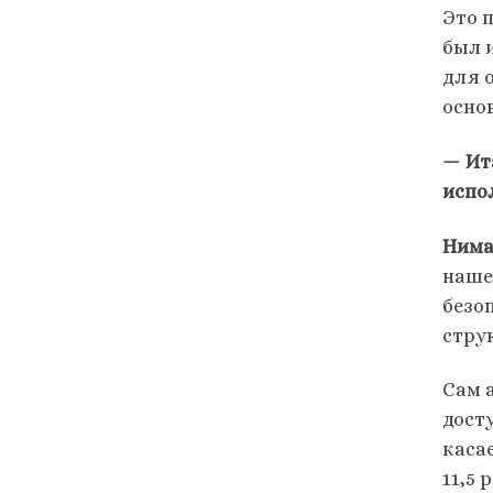
Это п
был 
для 
осно
— Ит
испо
Нима
наше
безо
стру
Сам 
дост
каса
11,5