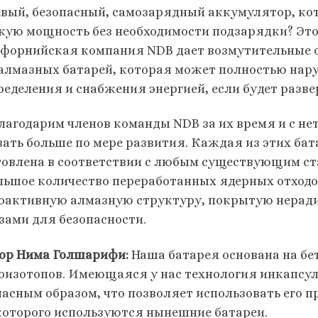
вый, безопасный, самозарядный аккумулятор, ко
кую мощность без необходимости подзарядки? Это
форнийская компания NDB дает возмутительные о
алмазных батарей, которая может полностью нару
ределения и снабжения энергией, если будет разв
лагодарим членов команды NDB за их время и с н
вать больше по мере развития. Каждая из этих ба
товлена ​​в соответствии с любым существующим с
льшое количество переработанных ядерных отходо
оактивную алмазную структуру, покрытую нера
зами для безопасности.
ор Нима Голшарифи:
Наша батарея основана на бе
оизотопов. Имеющаяся у нас технология инкапсул
пасным образом, что позволяет использовать его 
которого используются нынешние батареи.