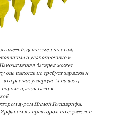
сятилетий, даже тысячелети
й,
акованные в ударопрочные и
Наноалмазная батарея может
у она никогда не требует зарядки и
это распад углерода-14 на азот,
 науки» предлагается
ской
ектором д-ром Нимой Голшарифи,
Ирфаном и директором по стратегии