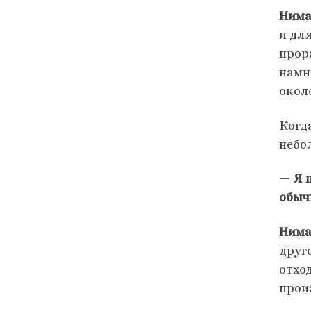
Нима
и дл
прор
намн
окол
Когда
небо
— Я 
обыч
Нима
друг
отхо
прои