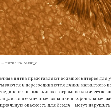
1
— пятно на Солнце
ечные пятна представляют большой интерес для у
тываются и пересоединяются линии магнитного п
соединения выплескивают огромное количество эн
ращается в солнечные вспышки и корональные выб
нциальную опасность для Земли – могут нарушить