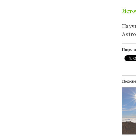
Исто
Науч
Astro
Подели
Похож