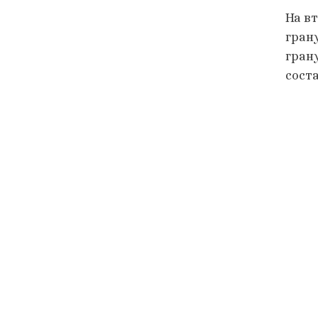
На в
гран
гран
сост