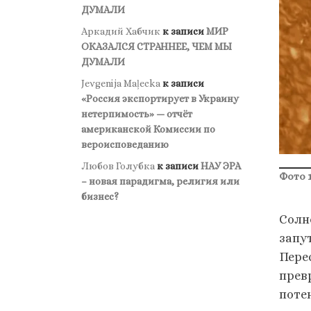
ДУМАЛИ
Аркадий Хабчик
к записи
МИР
ОКАЗАЛСЯ СТРАННЕЕ, ЧЕМ МЫ
ДУМАЛИ
Jevgenija Maļecka
к записи
«Россия экспортирует в Украину
нетерпимость» — отчёт
американской Комиссии по
вероисповеданию
Любов Голубка
к записи
НАУ ЭРА
Фото 
– новая парадигма, религия или
бизнес?
Солн
запу
Пере
прев
поте