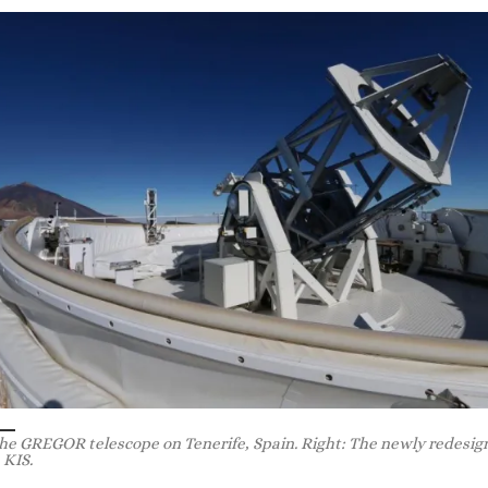
The GREGOR telescope on Tenerife, Spain. Right: The newly redesign
 KIS.