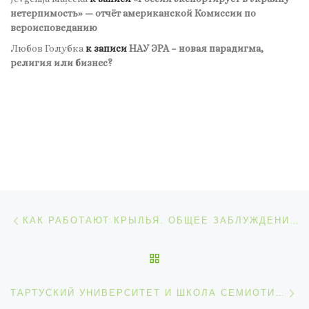
нетерпимость» — отчёт американской Комиссии по
вероисповеданию
Любов Голубка
к записи
НАУ ЭРА – новая парадигма,
религия или бизнес?
Навигация по записям
Предыдущая запись
КАК РАБОТАЮТ КРЫЛЬЯ. ОБЩЕЕ ЗАБЛУЖДЕНИЕ О ПОДЪЕМНОЙ СИЛЕ. ЛЕКЦИЯ ХОЛЬГЕРА БАБИНСКОГО, ПРОФЕССОРА АЭРОДИНАМИКИ КЕМБРИДЖСКОГО УНИВЕРСИТЕТА
ОБРАТНО К СПИСКУ ЗАП
С
ТАРТУСКИЙ УНИВЕРСИТЕТ И ШКОЛА СЕМИОТИКИ ЮРИЯ ЛОТМАНА