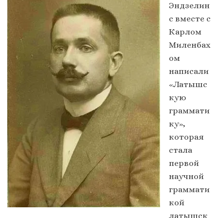
Эндзелин
с вместе с
Карлом
Миленбах
ом
написали
«Латышс
кую
граммати
ку»,
которая
стала
первой
научной
граммати
кой
латышск