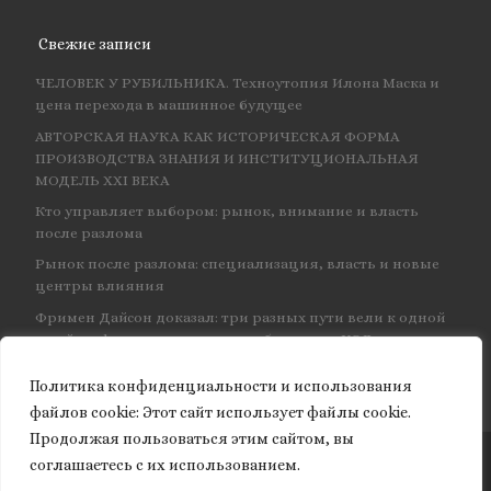
Свежие записи
ЧЕЛОВЕК У РУБИЛЬНИКА. Техноутопия Илона Маска и
цена перехода в машинное будущее
АВТОРСКАЯ НАУКА КАК ИСТОРИЧЕСКАЯ ФОРМА
ПРОИЗВОДСТВА ЗНАНИЯ И ИНСТИТУЦИОНАЛЬНАЯ
МОДЕЛЬ XXI ВЕКА
Кто управляет выбором: рынок, внимание и власть
после разлома
Рынок после разлома: специализация, власть и новые
центры влияния
Фримен Дайсон доказал: три разных пути вели к одной
и той же физике — и навсегда объединил КЭД
Политика конфиденциальности и использования
файлов сookie: Этот сайт использует файлы cookie.
Продолжая пользоваться этим сайтом, вы
соглашаетесь с их использованием.
© 2026
Granite of science
– Все права защищены