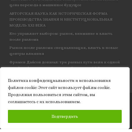
цена перехода в машинное будущее
АВТОРСКАЯ НАУКА КАК ИСТОРИЧЕСКАЯ ФОРМА
ПРОИЗВОДСТВА ЗНАНИЯ И ИНСТИТУЦИОНАЛЬНАЯ
МОДЕЛЬ XXI ВЕКА
Кто управляет выбором: рынок, внимание и власть
после разлома
Рынок после разлома: специализация, власть и новые
центры влияния
Фримен Дайсон доказал: три разных пути вели к одной
и той же физике — и навсегда объединил КЭД
Политика конфиденциальности и использования
файлов сookie: Этот сайт использует файлы cookie.
Продолжая пользоваться этим сайтом, вы
соглашаетесь с их использованием.
© 2026
Granite of science
– Все права защищены
ПОДПИСАТЬСЯ
Подтвердить