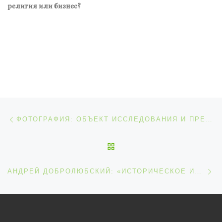
религия или бизнес?
Навигация по записям
Предыдущая запись
ФОТОГРАФИЯ: ОБЪЕКТ ИССЛЕДОВАНИЯ И ПРЕДПОСЫЛКА ОБОСНОВАНИЯ ГИПОТЕЗ
ОБРАТНО К СПИСКУ ЗАП
С
АНДРЕЙ ДОБРОЛЮБСКИЙ: «ИСТОРИЧЕСКОЕ ИСТОЧНИКОВЕДЕНИЕ ПОЛНО ФАЛЬШИВОК»