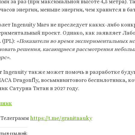
ми за раз (при максимальной высоте 4,5 метра). Т
часов энергии, меньше энергии, чем хранится в бат
олет Ingenuity Mars не преследует каких-либо кон
ериментальный проект. Однако, как заявляет Ла
(JPL):
«Показатели во время экспериментальных и
новать решения, касающиеся рассмотрения неболь
рс».
т Ingenuity также может помочь в разработке буд
НАСА Dragonfly, восьмивинтового беспилотника, ко
ик Сатурна Титан в 2027 году.
чник
 Телеграмм
https://t.me/granitnauky
ться ссылкой: