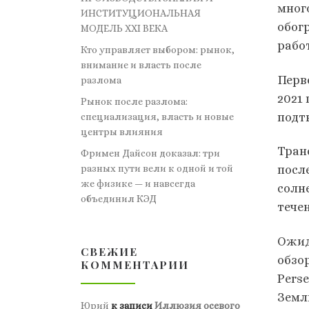
мног
ИНСТИТУЦИОНАЛЬНАЯ
обог
МОДЕЛЬ XXI ВЕКА
рабо
Кто управляет выбором: рынок,
внимание и власть после
Перв
разлома
2021
Рынок после разлома:
подт
специализация, власть и новые
центры влияния
Тран
Фримен Дайсон доказал: три
разных пути вели к одной и той
посл
же физике — и навсегда
солн
объединил КЭД
течен
Ожид
СВЕЖИЕ
обзо
КОММЕНТАРИИ
Perse
Земл
Юрий
к записи
Иллюзия осевого