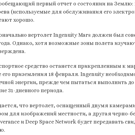
ообещающий первый отчет о состоянии на Землю: к
рева (используемые для обслуживания его электро
тают хорошо.
оначально вертолет Ingenuity Mars должен был сов
 года. Однако, хотя возможные зоны полета изучаю
верждена.
спортное средство останется прикрепленным к марс
е его приземления 18 февраля. Ingenuity необходим
ечной энергии, прежде чем пытаться выполнить до
ие 31-дневного периода.
ается, что вертолет, оснащенный двумя камерами
ром для изображений местности, а другая черно-бе
verance и Deep Space Network будет передавать сви
ю.