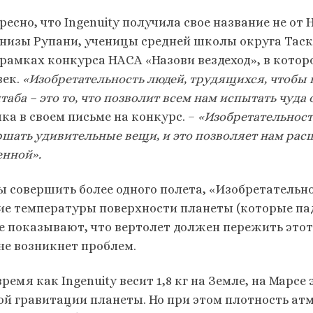
ресно, что Ingenuity получила свое название не от
анизы Рупани, ученицы средней школы округа Таск
в рамках конкурса НАСА «Назови вездеход», в котор
век.
«Изобретательность людей, трудящихся,
чтобы 
аба – это то, что позволит всем нам испытать чуда
ка в своем письме на конкурс. –
«Изобретательност
ршать удивительные вещи, и это позволяет нам рас
енной».
ы совершить более одного полета, «Изобретатель
ие температуры поверхности планеты (которые пад
е показывают, что вертолет должен пережить этот х
 не возникнет проблем.
время как Ingenuity весит 1,8 кг на Земле, на Марсе 
ой гравитации планеты. Но при этом плотность ат