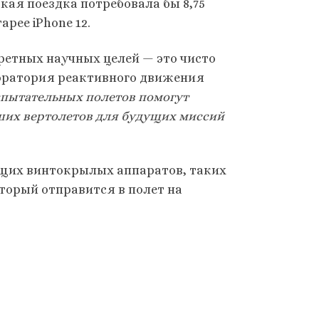
акая поездка потребовала бы 8,75
арее iPhone 12.
кретных научных целей — это чисто
боратория реактивного движения
спытательных полетов помогут
ших вертолетов для будущих миссий
ущих винтокрылых аппаратов, таких
торый отправится в полет на