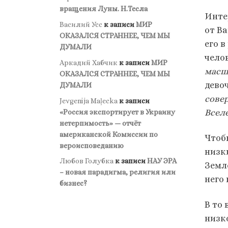
вращения Луны. Н.Тесла
Инте
Василий Усс
к записи
МИР
от В
ОКАЗАЛСЯ СТРАННЕЕ, ЧЕМ МЫ
его 
ДУМАЛИ
чело
Аркадий Хабчик
к записи
МИР
масшт
ОКАЗАЛСЯ СТРАННЕЕ, ЧЕМ МЫ
девоч
ДУМАЛИ
сове
Jevgenija Maļecka
к записи
Всел
«Россия экспортирует в Украину
нетерпимость» — отчёт
американской Комиссии по
Чтоб
вероисповеданию
низк
Любов Голубка
к записи
НАУ ЭРА
Земл
– новая парадигма, религия или
него
бизнес?
В то 
низк