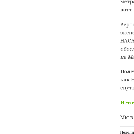
метра
ватт-
Верт
эксп
НАСА 
обос
на Ма
Поле
как 
спутн
Исто
Мы в
Подели