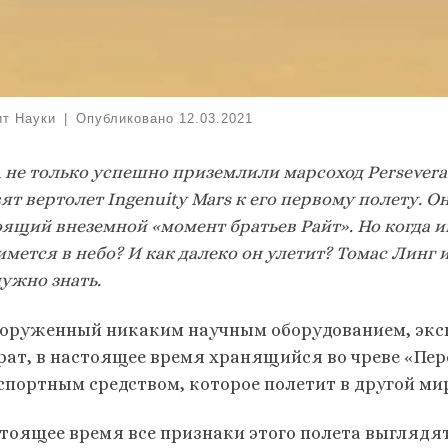
ит Науки
|
Опубликовано
12.03.2021
 не только успешно приземлили марсоход Persevera
в
ят вертолет Ingenuity Mars к его первому полету. О
оящий внеземн
ой «момент братьев Райт». Но когда 
мется в небо? И как далеко он улетит? Томас Линг 
ужно знать.
ооруженный никаким научным оборудованием, эк
рат, в настоящее время хранящийся во чреве «Пер
спортным средством, которое полетит в другой ми
стоящее время все признаки этого полета выглядят