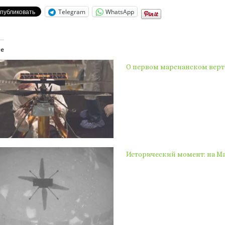
Telegram
WhatsApp
ее
О первом марсианском верто
Исторический момент: на Ма