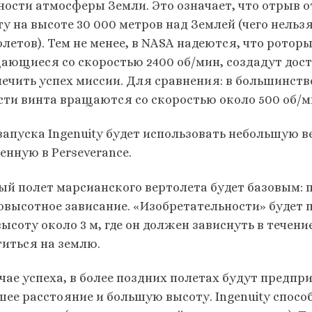
ности атмосферы Земли. Это означает, что отрыв о
ту на высоте 30 000 метров над Землей (чего нель
летов). Тем не менее, в NASA надеются, что роторы
ающиеся со скоростью 2400 об/мин, создадут дос
печить успех миссии. Для сравнения: в большинств
сти винта вращаются со скоростью около 500 об/м
запуска Ingenuity будет использовать небольшую 
енную в Perseverance.
ый полет марсианского вертолета будет базовым: 
овысотное зависание. «Изобретательности» будет п
высоту около 3 м, где он должен зависнуть в течени
титься на землю.
учае успеха, в более поздних полетах будут предп
шее расстояние и большую высоту. Ingenuity способ