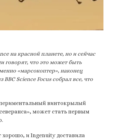
nce на
красной планете, но и сейчас
ни говорят, что это может быть
именно «марсокоптер», наконец
из
BBC
Science
Focus
собрал все, что
спериментальный винтокрылый
северанса», может стать первым
р.
 хорошо, и Ingenuity доставила