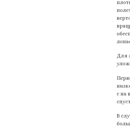
плот
поле
верто
вращ
обес
лопа
Для 
улож
Перв
низк
с на 
спус
В сл
боль